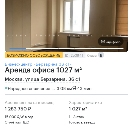
Еще фото
ВОЗМОЖНО ОСВОБОЖДЕНИЕ
ID: 253941
Класс
B
Бизнес-центр «Берзарина 36 с1»
Аренда офиса 1027 м²
Москва, улица Берзарина, 36 с1
Народное ополчение → 3.08 км
~
13 мин
Арендная плата в месяц
Характеристики
1 283 750 ₽
1 027 м²
15 000 ₽/м² в год
1 - 3 этаж
С учётом НДС
Готово к въезду