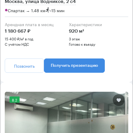
Москва, улица Водников, 2 с4
Спартак → 1.48 км
~
15 мин
Арендная плата в месяц
Характеристики
1 180 667 ₽
920 м²
15 400 ₽/м² в год
3 этаж
С учётом НДС
Готово к въезду
Позвонить
Получить презентацию
8.2