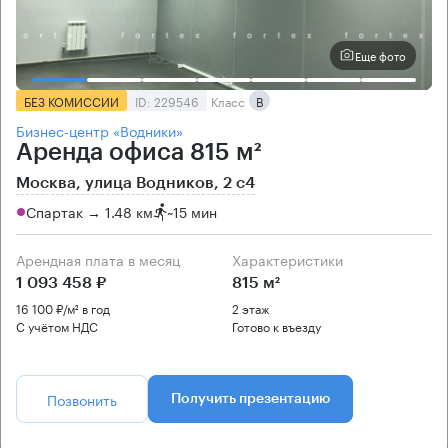
Еще фото
БЕЗ КОМИССИИ
ID: 229546
Класс
B
Бизнес-центр «Водники»
Аренда офиса 815 м²
Москва, улица Водников, 2 с4
Спартак → 1.48 км
~
15 мин
Арендная плата в месяц
Характеристики
1 093 458 ₽
815 м²
16 100 ₽/м² в год
2 этаж
С учётом НДС
Готово к въезду
Позвонить
Получить презентацию