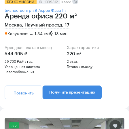
БЕЗ КОМИССИИ
ID: 1399812
Класс
B+
Бизнес-центр «9 Акров Фаза II»
Аренда офиса 220 м²
Москва, Научный проезд, 17
Калужская → 1.34 км
~
13 мин
Арендная плата в месяц
Характеристики
544 995 ₽
220 м²
29 700 ₽/м² в год
2 этаж
Упрощённая система
Готово к въезду
налогообложения
Позвонить
Получить презентацию
8.2