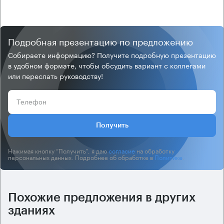
Подробная презентацию по предложению
Собираете информацию? Получите подробную презентацию
в удобном формате, чтобы обсудить вариант с коллегами
или переслать руководству!
Получить
Нажимая кнопку “Получить”, я даю
согласие
на обработку
персональных данных. Подробнее об обработке в
Политике
.
Похожие предложения в других
зданиях