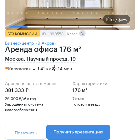
Еще фото
БЕЗ КОМИССИИ
ID: 1390553
Класс
B+
Бизнес-центр «9 Акров»
Аренда офиса 176 м²
Москва, Научный проезд, 19
Калужская → 1.41 км
~
14 мин
Арендная плата в месяц
Характеристики
381 333 ₽
176 м²
26 000 ₽/м² в год
7 этаж
Упрощённая система
Готово к въезду
налогообложения
Позвонить
Получить презентацию