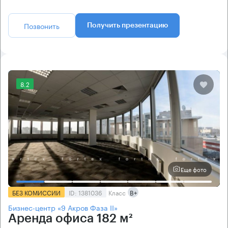
Позвонить
Получить презентацию
8.2
Еще фото
БЕЗ КОМИССИИ
ID: 1381036
Класс
B+
Бизнес-центр «9 Акров Фаза II»
Аренда офиса 182 м²