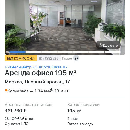
Еще фото
БЕЗ КОМИССИИ
ID: 1382529
Класс
B+
Бизнес-центр «9 Акров Фаза II»
Аренда офиса 195 м²
Москва, Научный проезд, 17
Калужская → 1.34 км
~
13 мин
Арендная плата в месяц
Характеристики
461 760 ₽
195 м²
28 400 ₽/м² в год
9 этаж
С учётом НДС
Готово к въезду