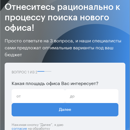
Отнеситесь рационально к
процессу поиска нового
офиса!
Просто ответьте на 3 вопроса, и наши специалисты
сами предложат оптимальные варианты под ваш
бюджет
ВОПРОС
1
ИЗ
2
Какая площадь офиса Вас интересует?
Далее
Нажимая кнопку “Далее”, я даю
согласие
на обработку