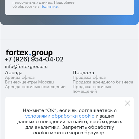
персональных данных. Подробнее
об обработке в
Политике
.
+7 (926) 954-04-02
info@fortexgroup.ru
Аренда
Продажа
Аренда офиса
Продажа офиса
Бизнес-центры Москвы
Продажа арендного бизнеса
Аренда нежилых помещений
Продажа нежилых
помещений
Каталоги
Компания
Каталог бизнес-центров
О компании
Нажмите “ОК”, если вы соглашаетесь с
Вакансии
условиями обработки cookie
и ваших
Контакты
данных о поведении на сайте, необходимых
для аналитики. Запретить обработку
cookie можете через браузер.
© 2026 Fortex.Group. ООО «АРЕНДА ОФИСА», ОГРН 1177746948686,