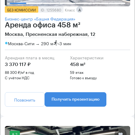
БЕЗ КОМИССИИ
ID: 1255680
Класс
А
Бизнес-центр «Башня Федерация»
Аренда офиса 458 м²
Москва, Пресненская набережная, 12
Москва-Сити → 290 м
~
3 мин
Арендная плата в месяц
Характеристики
3 370 117 ₽
458 м²
88 300 ₽/м² в год
59 этаж
С учётом НДС
Готово к въезду
Позвонить
Получить презентацию
8.2