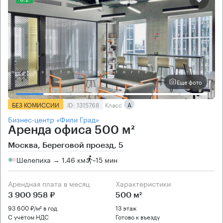
Еще фото
БЕЗ КОМИССИИ
ID: 1315768
Класс
А
Бизнес-центр «Фили Град»
Аренда офиса 500 м²
Москва, Береговой проезд, 5
Шелепиха → 1.46 км
~
15 мин
Арендная плата в месяц
Характеристики
3 900 958 ₽
500 м²
93 600 ₽/м² в год
13 этаж
С учётом НДС
Готово к въезду