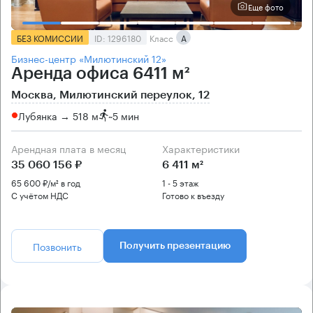
Еще фото
БЕЗ КОМИССИИ
ID: 1296180
Класс
А
Бизнес-центр «Милютинский 12»
Аренда офиса 6411 м²
Москва, Милютинский переулок, 12
Лубянка → 518 м
~
5 мин
Арендная плата в месяц
Характеристики
35 060 156 ₽
6 411 м²
65 600 ₽/м² в год
1 - 5 этаж
С учётом НДС
Готово к въезду
Позвонить
Получить презентацию