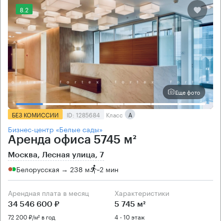
8.2
Еще фото
БЕЗ КОМИССИИ
ID: 1285684
Класс
А
Бизнес-центр «Белые сады»
Аренда офиса 5745 м²
Москва, Лесная улица, 7
Белорусская → 238 м
~
2 мин
Арендная плата в месяц
Характеристики
34 546 600 ₽
5 745 м²
72 200 ₽/м² в год
4 - 10 этаж