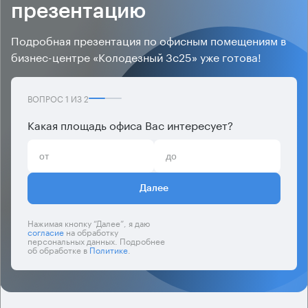
презентацию
Подробная презентация по офисным помещениям в
бизнес-центре «Колодезный 3с25» уже готова!
ВОПРОС
1
ИЗ
2
Какая площадь офиса Вас интересует?
Далее
Нажимая кнопку “Далее”, я даю
согласие
на обработку
персональных данных. Подробнее
об обработке в
Политике
.