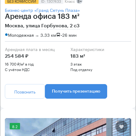
БЕЗ КОМИССИИ
ID: 1307433
Класс
B+
Бизнес-центр «Гранд Сетунь Плаза»
Аренда офиса 183 м²
Москва, улица Горбунова, 2 с3
Молодежная → 3.33 км
~
26 мин
Арендная плата в месяц
Характеристики
254 584 ₽
183 м²
16 700 ₽/м² в год
3 этаж
С учётом НДС
Под отделку
Позвонить
Получить презентацию
8.2