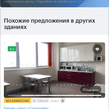
персональных данных. Подробнее об обработке в
Политике
.
Похожие предложения в других
зданиях
8.2
Еще фото
БЕЗ КОМИССИИ
ID: 136443
Класс
А
Бизнес-центр «Саларьево»