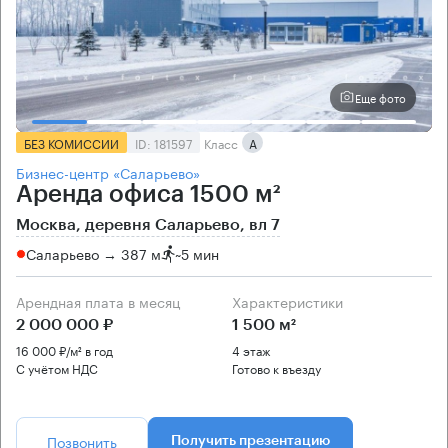
Еще фото
БЕЗ КОМИССИИ
ID: 181597
Класс
А
Бизнес-центр «Саларьево»
Аренда офиса 1500 м²
Москва, деревня Саларьево, вл 7
Саларьево → 387 м
~
5 мин
Арендная плата в месяц
Характеристики
2 000 000 ₽
1 500 м²
16 000 ₽/м² в год
4 этаж
С учётом НДС
Готово к въезду
Позвонить
Получить презентацию