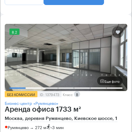
8.2
Еще фото
БЕЗ КОМИССИИ
ID: 1379473
Класс
B
Бизнес-центр «Румянцево»
Аренда офиса 1733 м²
Москва, деревня Румянцево, Киевское шоссе, 1
Румянцево → 272 м
~
3 мин