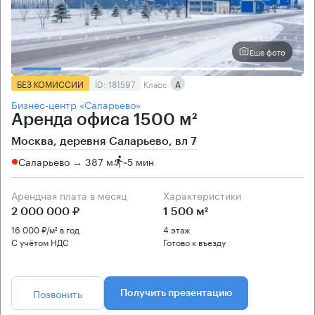
Еще фото
БЕЗ КОМИССИИ
ID: 181597
Класс
А
Бизнес-центр «Саларьево»
Аренда офиса 1500 м²
Москва, деревня Саларьево, вл 7
Саларьево → 387 м
~
5 мин
Арендная плата в месяц
Характеристики
2 000 000 ₽
1 500 м²
16 000 ₽/м² в год
4 этаж
С учётом НДС
Готово к въезду
Позвонить
Получить презентацию