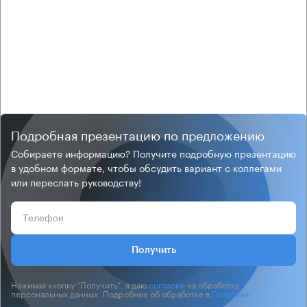
Подробная презентацию по предложению
Собираете информацию? Получите подробную презентацию
в удобном формате, чтобы обсудить вариант с коллегами
или переслать руководству!
Получить
Нажимая кнопку “Получить”, я даю
согласие
на обработку
персональных данных. Подробнее об обработке в
Политике
.