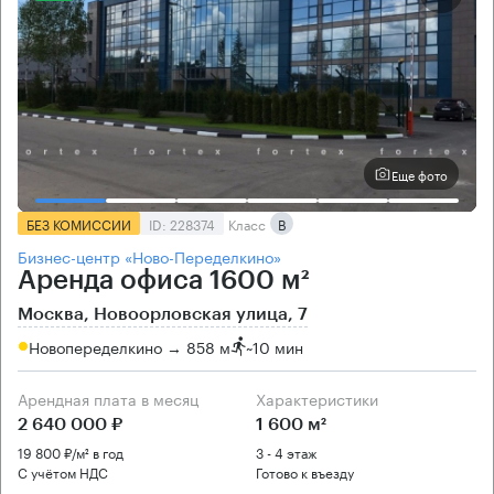
Еще фото
БЕЗ КОМИССИИ
ID: 228374
Класс
B
Бизнес-центр «Ново-Переделкино»
Аренда офиса 1600 м²
Москва, Новоорловская улица, 7
Новопеределкино → 858 м
~
10 мин
Арендная плата в месяц
Характеристики
2 640 000 ₽
1 600 м²
19 800 ₽/м² в год
3 - 4 этаж
С учётом НДС
Готово к въезду