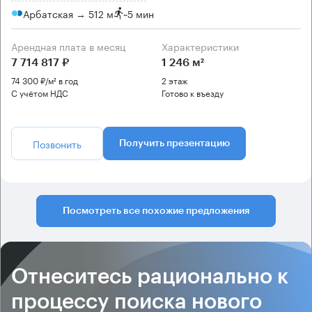
Арбатская → 512 м
~
5 мин
Арендная плата в месяц
Характеристики
7 714 817 ₽
1 246 м²
74 300 ₽/м² в год
2 этаж
С учётом НДС
Готово к въезду
Позвонить
Получить презентацию
Посмотреть все похожие предложения
Отнеситесь рационально к
процессу поиска нового