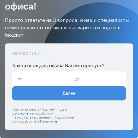
офиса!
Просто ответьте на 3 вопроса, и наши специалисты
сами предложат оптимальные варианты под ваш
бюджет
ВОПРОС
1
ИЗ
2
Какая площадь офиса Вас интересует?
Далее
Нажимая кнопку “Далее”, я даю
согласие
на обработку
персональных данных. Подробнее
об обработке в
Политике
.