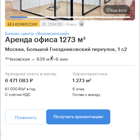
Еще фото
БЕЗ КОМИССИИ
ID: 1234155
Класс
А
Бизнес-центр «Вознесенский»
Аренда офиса 1273 м²
Москва, Большой Гнездниковский переулок, 1 с2
Чеховская → 639 м
~
6 мин
Арендная плата в месяц
Характеристики
6 471 083 ₽
1 273 м²
61 000 ₽/м² в год
6 этаж
С учётом НДС
Готово к въезду
Позвонить
Получить презентацию