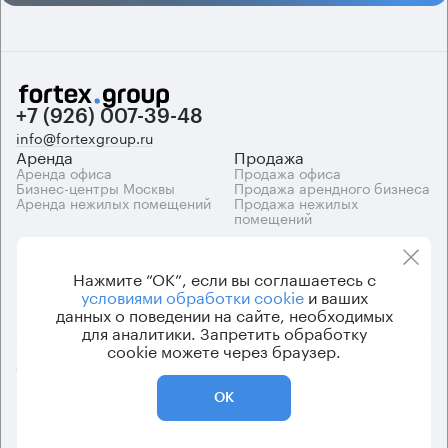
+7 (926) 007-39-48
info@fortexgroup.ru
Аренда
Продажа
Аренда офиса
Продажа офиса
Бизнес-центры Москвы
Продажа арендного бизнеса
Аренда нежилых помещений
Продажа нежилых
помещений
Каталоги
Компания
Каталог бизнес-центров
О компании
Нажмите “ОК”, если вы соглашаетесь с
Вакансии
условиями обработки cookie
и ваших
Контакты
данных о поведении на сайте, необходимых
для аналитики. Запретить обработку
cookie можете через браузер.
© 2026 Fortex.Group. ООО «АРЕНДА ОФИСА», ОГРН 1177746948686,
ИНН 7703433226
ОК
Политика конфиденциальности
Пользовательское соглашение