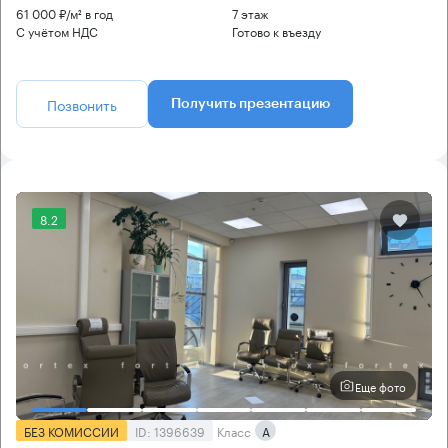
61 000 ₽/м² в год
7 этаж
С учётом НДС
Готово к въезду
Позвонить
Получить презентацию
8.2
Еще фото
БЕЗ КОМИССИИ
ID: 1396639
Класс
А