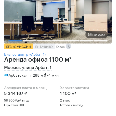
Еще фото
БЕЗ КОМИССИИ
ID: 1248489
Класс
А
Бизнес-центр «Арбат 1»
Аренда офиса 1100 м²
Москва, улица Арбат, 1
Арбатская → 288 м
~
4 мин
Арендная плата в месяц
Характеристики
5 344 167 ₽
1 100 м²
58 300 ₽/м² в год
2 этаж
С учётом НДС
Готово к въезду