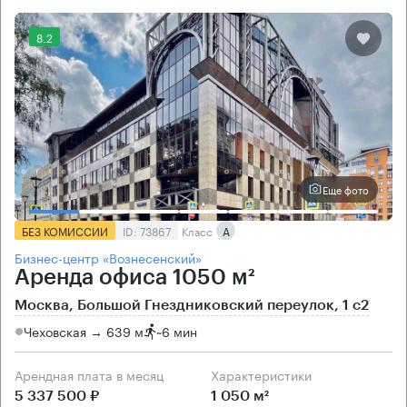
8.2
Еще фото
БЕЗ КОМИССИИ
ID: 73867
Класс
А
Бизнес-центр «Вознесенский»
Аренда офиса 1050 м²
Москва, Большой Гнездниковский переулок, 1 с2
Чеховская → 639 м
~
6 мин
Арендная плата в месяц
Характеристики
5 337 500 ₽
1 050 м²