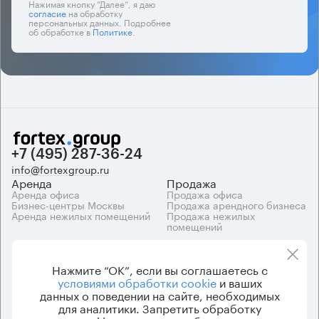
Нажимая кнопку “Далее”, я даю
согласие
на обработку
персональных данных. Подробнее
об обработке в
Политике
.
+7 (495) 287-36-24
info@fortexgroup.ru
Аренда
Продажа
Аренда офиса
Продажа офиса
Бизнес-центры Москвы
Продажа арендного бизнеса
Аренда нежилых помещений
Продажа нежилых
помещений
Каталоги
Компания
Каталог бизнес-центров
О компании
Нажмите “ОК”, если вы соглашаетесь с
Вакансии
условиями обработки cookie
и ваших
Контакты
данных о поведении на сайте, необходимых
для аналитики. Запретить обработку