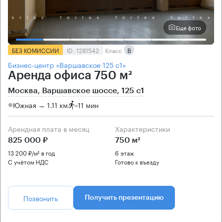
Еще фото
БЕЗ КОМИССИИ
ID: 1281542
Класс
B
Бизнес-центр «Варшавское 125 с1»
Аренда офиса 750 м²
Москва, Варшавское шоссе, 125 с1
Южная → 1.11 км
~
11 мин
Арендная плата в месяц
Характеристики
825 000 ₽
750 м²
13 200 ₽/м² в год
6 этаж
С учётом НДС
Готово к въезду
Позвонить
Получить презентацию