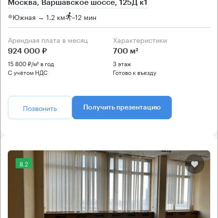
Москва, Варшавское шоссе, 125Д к1
Южная → 1.2 км
~
12 мин
Арендная плата в месяц
Характеристики
924 000 ₽
700 м²
15 800 ₽/м² в год
3 этаж
С учётом НДС
Готово к въезду
Позвонить
Получить презентацию
8.2