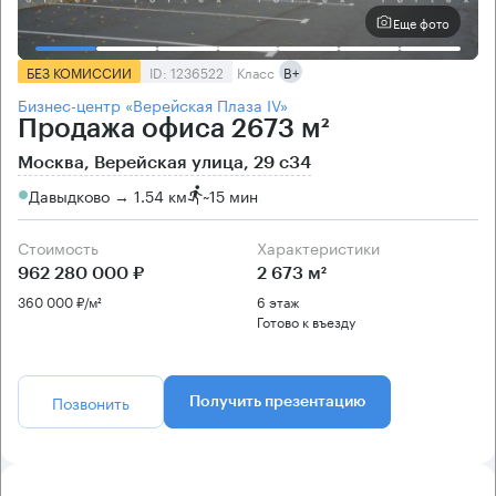
Еще фото
БЕЗ КОМИССИИ
ID: 1236522
Класс
B+
Бизнес-центр «Верейская Плаза IV»
Продажа офиса 2673 м²
Москва, Верейская улица, 29 с34
Давыдково → 1.54 км
~
15 мин
Стоимость
Характеристики
962 280 000 ₽
2 673 м²
360 000 ₽/м²
6 этаж
Готово к въезду
Позвонить
Получить презентацию