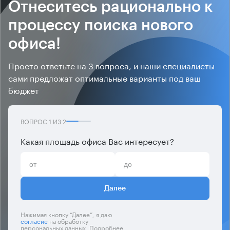
Отнеситесь рационально к
процессу поиска нового
офиса!
Просто ответьте на 3 вопроса, и наши специалисты
сами предложат оптимальные варианты под ваш
бюджет
ВОПРОС
1
ИЗ
2
Какая площадь офиса Вас интересует?
Далее
Нажимая кнопку “Далее”, я даю
согласие
на обработку
персональных данных. Подробнее