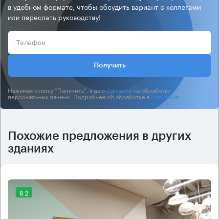
в удобном формате, чтобы обсудить вариант с коллегами
или переслать руководству!
Получить
Нажимая кнопку “Получить”, я даю
согласие
на обработку
персональных данных. Подробнее об обработке в
Политике
.
Похожие предложения в других
зданиях
8.2