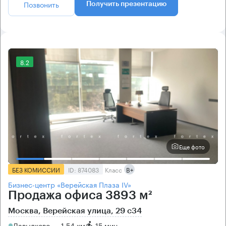
Позвонить
Получить презентацию
8.2
Еще фото
БЕЗ КОМИССИИ
ID: 874083
Класс
B+
Бизнес-центр «Верейская Плаза IV»
Продажа офиса 3893 м²
Москва, Верейская улица, 29 с34
Давыдково → 1.54 км
~
15 мин