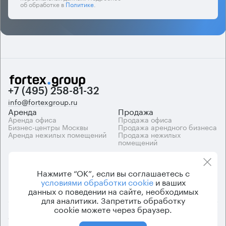
об обработке в
Политике
.
+7 (495) 258-81-32
info@fortexgroup.ru
Аренда
Продажа
Аренда офиса
Продажа офиса
Бизнес-центры Москвы
Продажа арендного бизнеса
Аренда нежилых помещений
Продажа нежилых
помещений
Каталоги
Компания
Каталог бизнес-центров
О компании
Нажмите “ОК”, если вы соглашаетесь с
Вакансии
условиями обработки cookie
и ваших
Контакты
данных о поведении на сайте, необходимых
для аналитики. Запретить обработку
cookie можете через браузер.
© 2026 Fortex.Group. ООО «АРЕНДА ОФИСА», ОГРН 1177746948686,
ИНН 7703433226