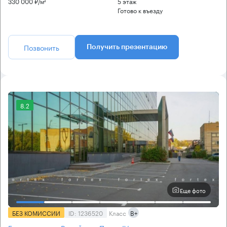
330 000 ₽/м²
5 этаж
Готово к въезду
Позвонить
Получить презентацию
8.2
Еще фото
БЕЗ КОМИССИИ
ID: 1236520
Класс
B+