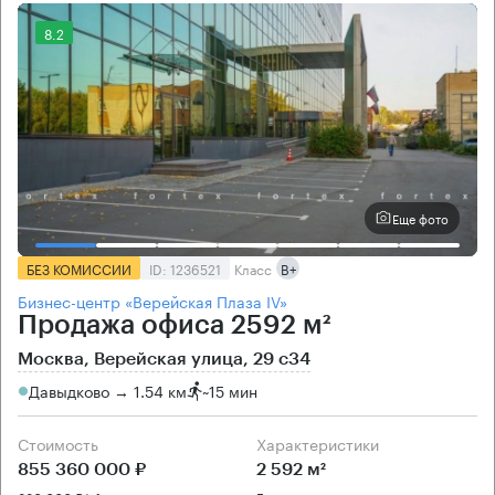
8.2
Еще фото
БЕЗ КОМИССИИ
ID: 1236521
Класс
B+
Бизнес-центр «Верейская Плаза IV»
Продажа офиса 2592 м²
Москва, Верейская улица, 29 с34
Давыдково → 1.54 км
~
15 мин
Стоимость
Характеристики
855 360 000 ₽
2 592 м²