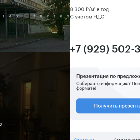
8 300 ₽/м² в год
С учётом НДС
+7 (929) 502-
Презентация по предло
Собираете информацию? Пол
формате!
Получить презен
о
Описание
Коммерческ