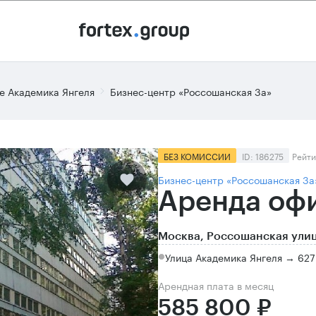
е Академика Янгеля
Бизнес-центр «Россошанская 3а»
БЕЗ КОМИССИИ
ID: 186275
Рейти
Бизнес-центр «Россошанская 3а
Аренда офи
Москва, Россошанская улиц
Улица Академика Янгеля → 627
Арендная плата в месяц
585 800 ₽