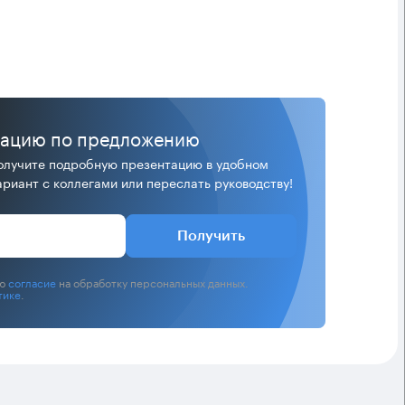
тацию по предложению
лучите подробную презентацию в удобном
риант с коллегами или переслать руководству!
Получить
аю
согласие
на обработку персональных данных.
тике
.