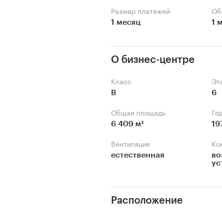
Размер платежей
О
1 месяц
1 
О бизнес-центре
Класс
Э
B
6
Общая площадь
Го
6 409 м²
19
Вентиляция
К
естественная
во
ус
Расположение