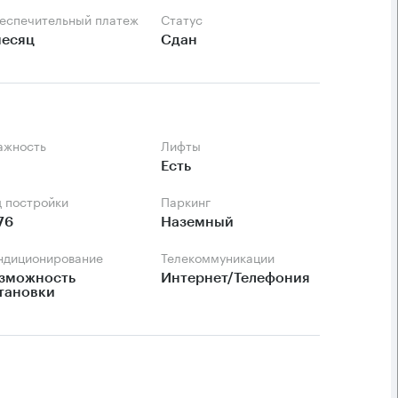
беспечительный платеж
Статус
месяц
Сдан
тажность
Лифты
Есть
д постройки
Паркинг
76
Наземный
ондиционирование
Телекоммуникации
зможность 
Интернет/Телефония
тановки