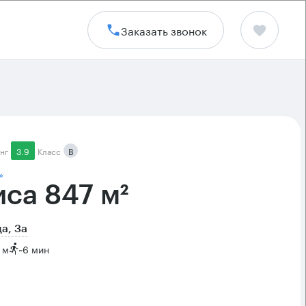
Заказать звонок
нг
3.9
Класс
B
»
са 847 м²
а, 3а
 м
~
6 мин