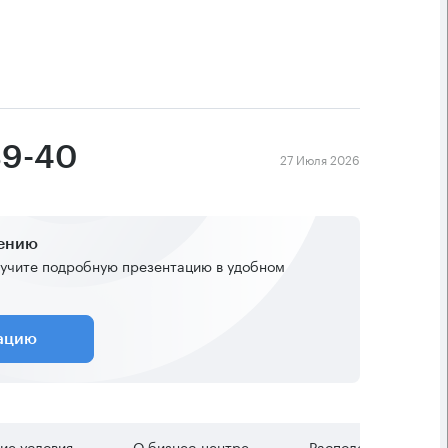
39-40
27 Июля 2026
жению
учите подробную презентацию в удобном
тацию
ие условия
О бизнес-центре
Расположение