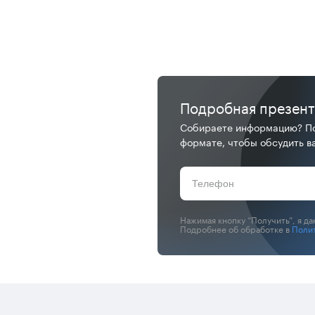
Подробная презен
Собираете информацию? По
формате, чтобы обсудить ва
Нажимая кнопку “Получить”, я д
Подробнее об обработке в
Поли