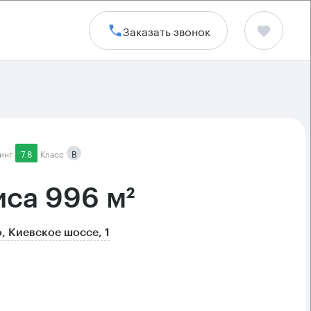
Заказать звонок
инг
7.8
Класс
B
са 996 м²
, Киевское шоссе, 1