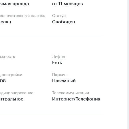
ямая аренда
от 11 месяцев
беспечительный платеж
Статус
месяц
Свободен
тажность
Лифты
Есть
д постройки
Паркинг
08
Наземный
ондиционирование
Телекоммуникации
нтральное
Интернет/Телефония