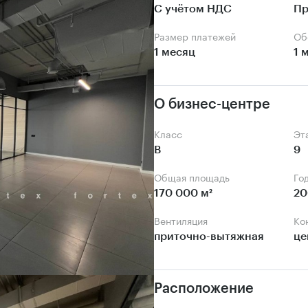
С учётом НДС
Пр
Размер платежей
О
1 месяц
1 
О бизнес-центре
Класс
Э
B
9
Общая площадь
Го
170 000 м²
20
Вентиляция
К
приточно-вытяжная
це
Расположение