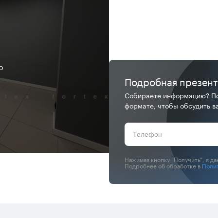
о
Подробная презен
Собираете информацию? По
формате, чтобы обсудить ва
Нажимая кнопку “Получить”, я д
Подробнее об обработке в
Поли