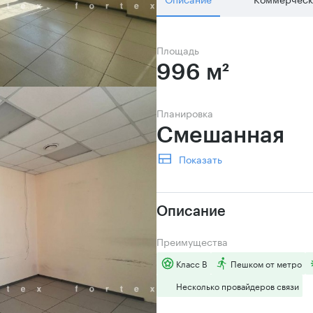
Площадь
996 м²
Планировка
Смешанная 
Показать
Описание
Преимущества
Класс B
Пешком от метро
Несколько провайдеров связи