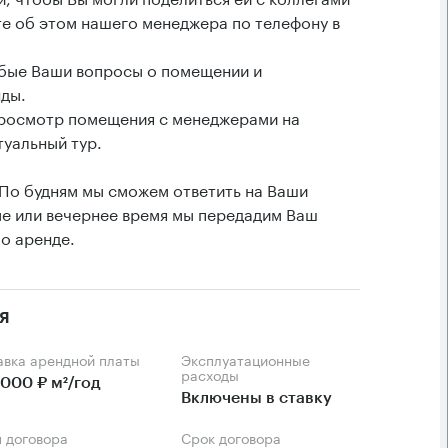
е об этом нашего менеджера по телефону в
юбые Ваши вопросы о помещении и
нды.
просмотр помещения с менеджерами на
туальный тур.
 По будням мы сможем ответить на Ваши
ые или вечернее время мы передадим Ваш
о аренде.
я
тавка арендной платы
Эксплуатационные
расходы
 000 ₽ м²/год
Включены в ставку
п договора
Срок договора