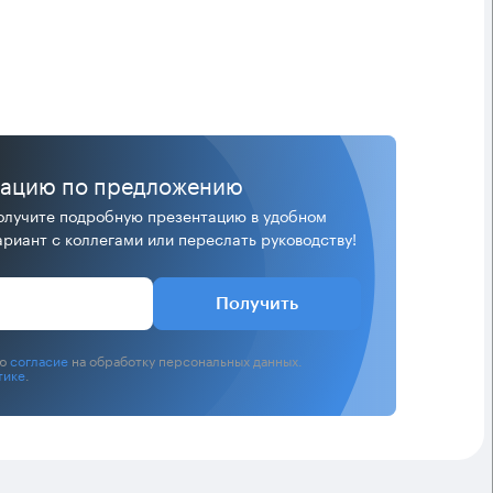
тацию по предложению
лучите подробную презентацию в удобном
риант с коллегами или переслать руководству!
Получить
аю
согласие
на обработку персональных данных.
тике
.