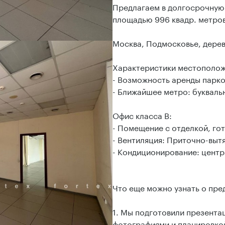
Предлагаем в долгосрочную
площадью 996 квадр. метров
Москва, Подмосковье, дерев
Характеристики местополож
- Возможность аренды парко
- Ближайшее метро: букваль
Офис класса B:
- Помещение с отделкой, гот
- Вентиляция: Приточно-выт
- Кондиционирование: цент
Что еще можно узнать о пре
1. Мы подготовили презент
фотографиями и планировкой