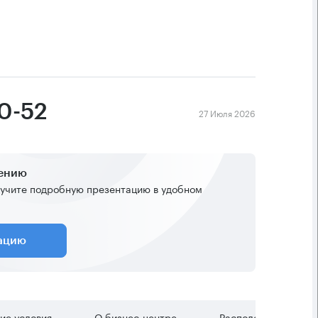
40-52
27 Июля 2026
жению
учите подробную презентацию в удобном
тацию
ие условия
О бизнес-центре
Расположение