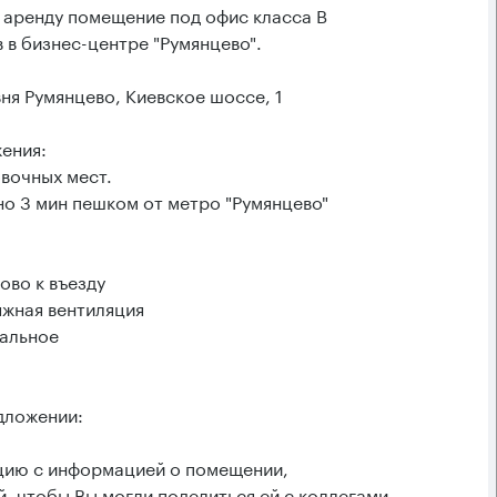
 аренду помещение под офис класса B
 в бизнес-центре "Румянцево".
ня Румянцево, Киевское шоссе, 1
ения:
вочных мест.
но 3 мин пешком от метро "Румянцево"
ово к въезду
яжная вентиляция
ральное
дложении:
ацию с информацией о помещении,
, чтобы Вы могли поделиться ей с коллегами