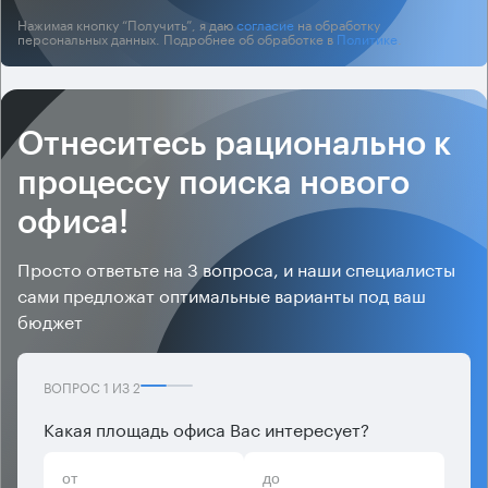
Нажимая кнопку “Получить”, я даю
согласие
на обработку
персональных данных. Подробнее об обработке в
Политике
.
Отнеситесь рационально к
процессу поиска нового
офиса!
Просто ответьте на 3 вопроса, и наши специалисты
сами предложат оптимальные варианты под ваш
бюджет
ВОПРОС
1
ИЗ
2
Какая площадь офиса Вас интересует?