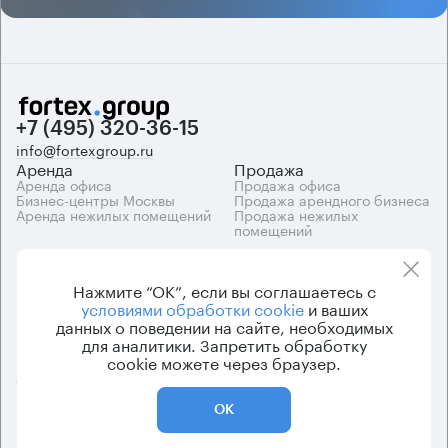
+7 (495) 320-36-15
info@fortexgroup.ru
Аренда
Продажа
Аренда офиса
Продажа офиса
Бизнес-центры Москвы
Продажа арендного бизнеса
Аренда нежилых помещений
Продажа нежилых
помещений
Каталоги
Компания
Каталог бизнес-центров
О компании
Нажмите “ОК”, если вы соглашаетесь с
Вакансии
условиями обработки cookie
и ваших
Контакты
данных о поведении на сайте, необходимых
для аналитики. Запретить обработку
cookie можете через браузер.
© 2026 Fortex.Group. ООО «АРЕНДА ОФИСА», ОГРН 1177746948686,
ИНН 7703433226
ОК
Политика конфиденциальности