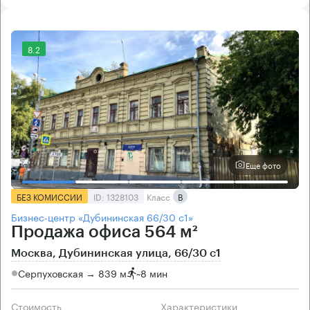
8.2
Еще фото
БЕЗ КОМИССИИ
ID: 1328103
Класс
B
Бизнес-центр «Дубининская 66/30 с1»
Продажа офиса 564 м²
Москва, Дубининская улица, 66/30 с1
Серпуховская → 839 м
~
8 мин
Стоимость
Характеристики