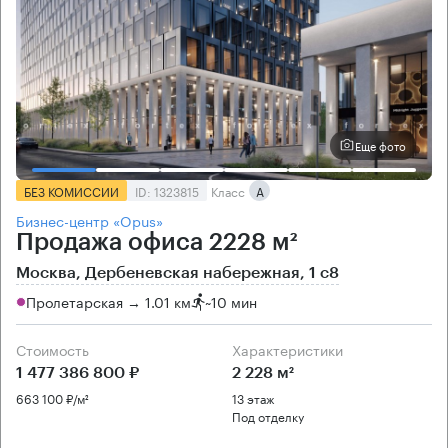
Еще фото
БЕЗ КОМИССИИ
ID: 1323815
Класс
А
Бизнес-центр «Opus»
Продажа офиса 2228 м²
Москва, Дербеневская набережная, 1 с8
Пролетарская → 1.01 км
~
10 мин
Стоимость
Характеристики
1 477 386 800 ₽
2 228 м²
663 100 ₽/м²
13 этаж
Под отделку