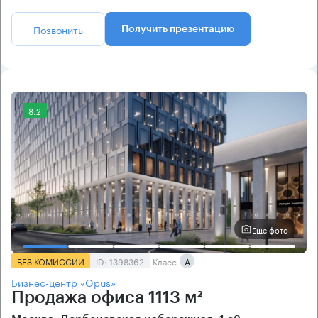
Позвонить
Получить презентацию
8.2
Еще фото
БЕЗ КОМИССИИ
ID: 1398362
Класс
А
Бизнес-центр «Opus»
Продажа офиса 1113 м²