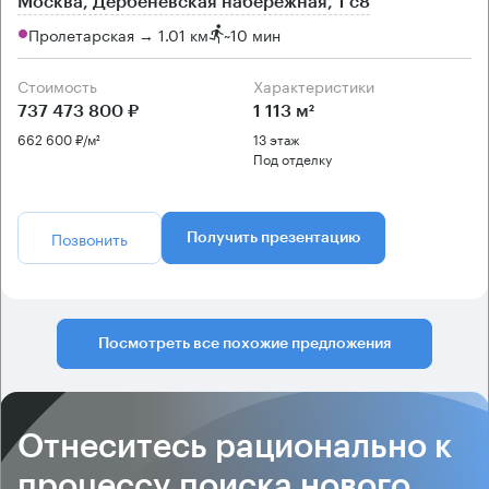
Москва, Дербеневская набережная, 1 с8
Пролетарская → 1.01 км
~
10 мин
Стоимость
Характеристики
737 473 800 ₽
1 113 м²
662 600 ₽/м²
13 этаж
Под отделку
Позвонить
Получить презентацию
Посмотреть все похожие предложения
Отнеситесь рационально к
процессу поиска нового