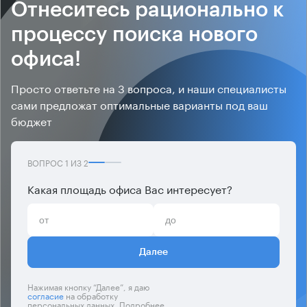
Отнеситесь рационально к
процессу поиска нового
офиса!
Просто ответьте на 3 вопроса, и наши специалисты
сами предложат оптимальные варианты под ваш
бюджет
ВОПРОС
1
ИЗ
2
Какая площадь офиса Вас интересует?
Далее
Нажимая кнопку “Далее”, я даю
согласие
на обработку
персональных данных. Подробнее