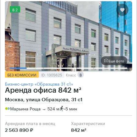
8.2
Еще фото
БЕЗ КОМИССИИ
ID: 1305625
Класс
B
Бизнес-центр «Образцова 31 с1»
Аренда офиса 842 м²
Москва, улица Образцова, 31 с1
Марьина Роща → 524 м
~
5 мин
Арендная плата в месяц
Характеристики
2 563 890 ₽
842 м²