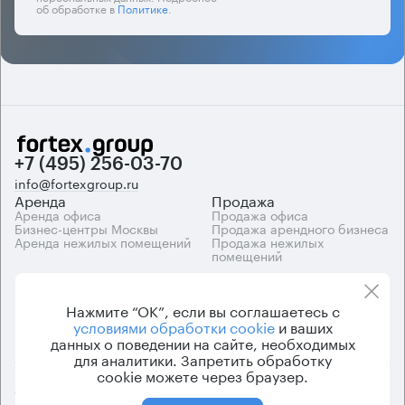
об обработке в
Политике
.
+7 (495) 256-03-70
info@fortexgroup.ru
Аренда
Продажа
Аренда офиса
Продажа офиса
Бизнес-центры Москвы
Продажа арендного бизнеса
Аренда нежилых помещений
Продажа нежилых
помещений
Каталоги
Компания
Каталог бизнес-центров
О компании
Нажмите “ОК”, если вы соглашаетесь с
Вакансии
условиями обработки cookie
и ваших
Контакты
данных о поведении на сайте, необходимых
для аналитики. Запретить обработку
cookie можете через браузер.
© 2026 Fortex.Group. ООО «АРЕНДА ОФИСА», ОГРН 1177746948686,
ИНН 7703433226