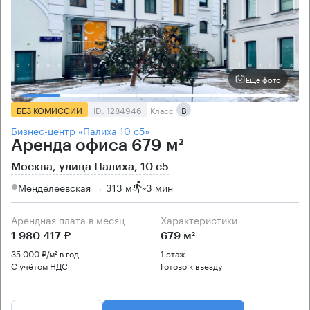
Еще фото
БЕЗ КОМИССИИ
ID: 1284946
Класс
B
Бизнес-центр «Палиха 10 с5»
Аренда офиса 679 м²
Москва, улица Палиха, 10 с5
Менделеевская → 313 м
~
3 мин
Арендная плата в месяц
Характеристики
1 980 417 ₽
679 м²
35 000 ₽/м² в год
1 этаж
С учётом НДС
Готово к въезду