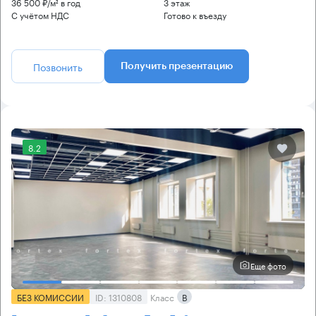
36 500 ₽/м² в год
3 этаж
С учётом НДС
Готово к въезду
Позвонить
Получить презентацию
8.2
Еще фото
БЕЗ КОМИССИИ
ID: 1310808
Класс
B