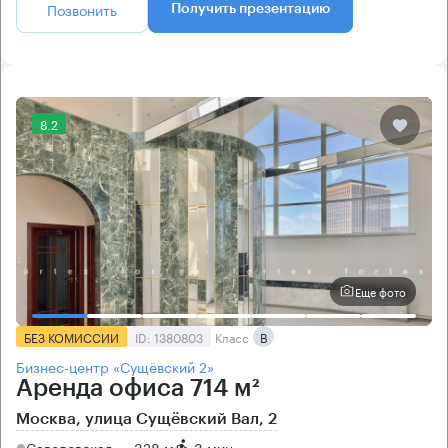
Позвонить
Получить презентацию
8.2
Еще фото
БЕЗ КОМИССИИ
ID: 1380803
Класс
B
Бизнес-центр «Сущёвский 2»
Аренда офиса 714 м²
Москва, улица Сущёвский Вал, 2
Савеловская → 328 м
~
3 мин