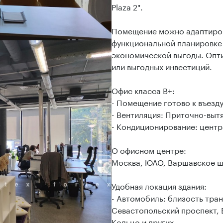
Plaza 2".
Помещение можно адаптиров
функциональной планировке 
экономической выгоды. Опт
или выгодных инвестиций.
Офис класса B+:
- Помещение готово к въезд
- Вентиляция: Приточно-выт
- Кондиционирование: цент
О офисном центре:
Москва, ЮАО, Варшавское шо
Удобная локация здания:
- Автомобиль: близость тран
Севастопольский проспект,
Кольцо и других.