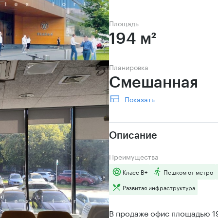
Площадь
194 м²
Планировка
Смешанная 
Показать
Описание
Преимущества
Класс B+
Пешком от метро
Развитая инфраструктура
В продаже офис площадью 19