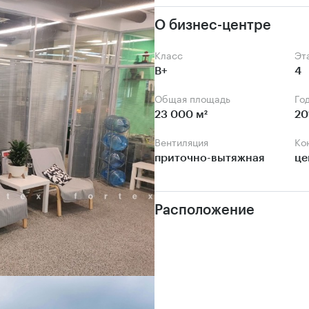
О бизнес-центре
Класс
Э
B+
4
Общая площадь
Го
23 000 м²
20
Вентиляция
К
приточно-вытяжная
це
Расположение