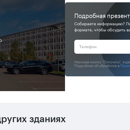
Подробная презен
Собираете информацию? По
формате, чтобы обсудить ва
о
Нажимая кнопку “Получить”, я д
Подробнее об обработке в
Поли
ругих зданиях