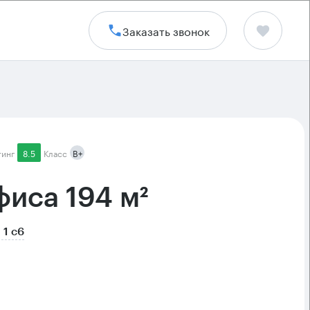
Заказать звонок
тинг
8.5
Класс
B+
иса 194 м²
 1 с6