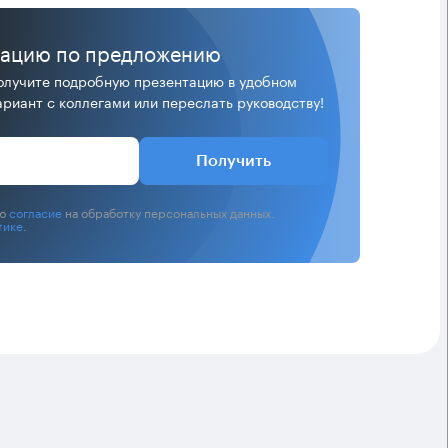
тацию по предложению
лучите подробную презентацию в удобном
риант с коллегами или переслать руководству!
Получить
аю
согласие
на обработку персональных данных.
тике
.