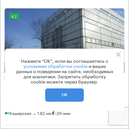
8.2
Нажмите “ОК”, если вы соглашаетесь с
Еще фото
условиями обработки cookie
и ваших
данных о поведении на сайте, необходимых
для аналитики. Запретить обработку
БЕЗ КОМИССИИ
cookie можете через браузер.
Бизнес-центр
1-й Котляковский 1А с1
ОК
Москва, 1-й Котляковский переулок, 1А с1
Каширская → 1.62 км
~
20 мин