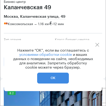
Бизнес-центр
Каланчевская 49
Москва, Каланчевская улица, 49
Комсомольская → 1.16 км
~
12 мин
Тип здания
Класс бизнес-центра
Бизнес-центр
А
Нажмите “ОК”, если вы соглашаетесь с
условиями обработки cookie
и ваших
данных о поведении на сайте, необходимых
Позвонить
для аналитики. Запретить обработку
Получить презентацию
cookie можете через браузер.
ОК
8.2