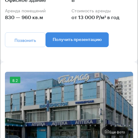
Офисное здание
B
Аренда помещений
Стоимость аренды
830 — 960 кв.м
от 13 000 Р/м² в год
Позвонить
Получить презентацию
8.2
Еще фото