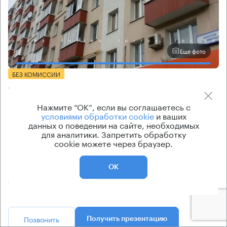
Еще фото
БЕЗ КОМИССИИ
Бизнес-центр
3-й квартал Капотни 13 к2
Нажмите “ОК”, если вы соглашаетесь с
условиями обработки cookie
и ваших
Москва, 3-й квартал Капотни, 13 к2
данных о поведении на сайте, необходимых
для аналитики. Запретить обработку
Борисово → 10.1 км
~
34 мин
cookie можете через браузер.
ОК
Тип здания
Класс бизнес-центра
Офисное здание
B
Позвонить
Получить презентацию