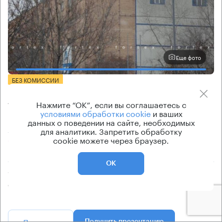
Еще фото
БЕЗ КОМИССИИ
Бизнес-центр
Нажмите “ОК”, если вы соглашаетесь с
Ташкентская 28
условиями обработки cookie
и ваших
данных о поведении на сайте, необходимых
Москва, Ташкентская улица, 28
для аналитики. Запретить обработку
cookie можете через браузер.
Юго-Восточная → 1.16 км
~
12 мин
ОК
Тип здания
Класс бизнес-центра
ОСЗ
B
Позвонить
Получить презентацию