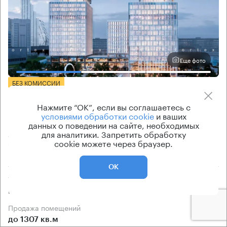
Еще фото
БЕЗ КОМИССИИ
Бизнес-центр
Нажмите “ОК”, если вы соглашаетесь с
STONE Калужская
условиями обработки cookie
и ваших
данных о поведении на сайте, необходимых
Москва, Старокалужское шоссе, 64
для аналитики. Запретить обработку
cookie можете через браузер.
Зюзино → 3.1 км
~
31 мин
ОК
Тип здания
Класс бизнес-центра
Бизнес-центр
А
Продажа помещений
до 1307 кв.м