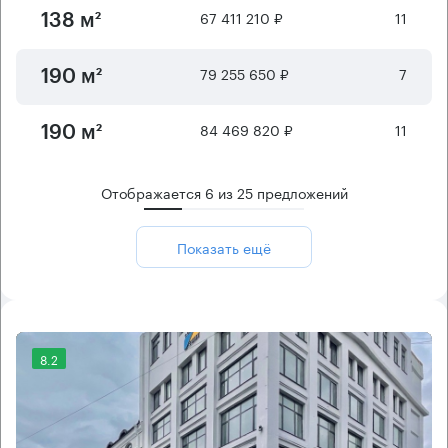
67 411 210 ₽
11
138 м²
79 255 650 ₽
7
190 м²
84 469 820 ₽
11
190 м²
Отображается
6
из
25
предложений
Показать ещё
8.2