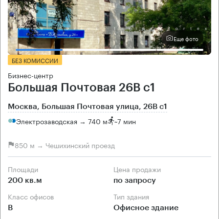
Еще фото
БЕЗ КОМИССИИ
Бизнес-центр
Большая Почтовая 26В с1
Москва, Большая Почтовая улица, 26В с1
Электрозаводская → 740 м
~
7 мин
850 м → Чешихинский проезд
Площади
Цена продажи
200 кв.м
по запросу
Класс офисов
Тип здания
B
Офисное здание