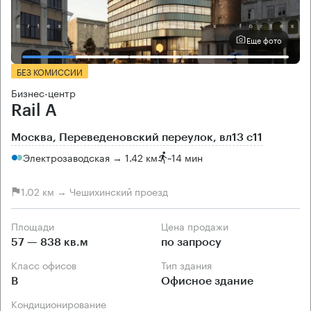
Еще фото
БЕЗ КОМИССИИ
Бизнес-центр
Rail A
Москва, Переведеновский переулок, вл13 с11
Электрозаводская → 1.42 км
~
14 мин
1.02 км → Чешихинский проезд
Площади
Цена продажи
57 — 838 кв.м
по запросу
Класс офисов
Тип здания
B
Офисное здание
Кондиционирование