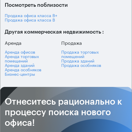
Посмотреть поблизости
Продажа офиса класса B+
Продажа офиса класса B
Другая коммерческая недвижимость :
Аренда
Продажа
Аренда офисов
Продажа торговых
Аренда торговых
помещений
помещений
Продажа зданий
Аренда зданий
Продажа особняков
Аренда особняков
Бизнес-центры
Отнеситесь рационально к
процессу поиска нового
офиса!