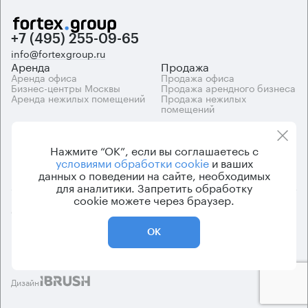
+7 (495) 255-09-65
info@fortexgroup.ru
Аренда
Продажа
Аренда офиса
Продажа офиса
Бизнес-центры Москвы
Продажа арендного бизнеса
Аренда нежилых помещений
Продажа нежилых
помещений
Каталоги
Компания
Каталог бизнес-центров
О компании
Нажмите “ОК”, если вы соглашаетесь с
Вакансии
условиями обработки cookie
и ваших
Контакты
данных о поведении на сайте, необходимых
для аналитики. Запретить обработку
cookie можете через браузер.
© 2026 Fortex.Group. ООО «АРЕНДА ОФИСА», ОГРН 1177746948686,
ИНН 7703433226
ОК
Политика конфиденциальности
Пользовательское соглашение
Дизайн