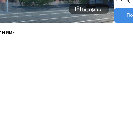
Еще фото
По
ании: