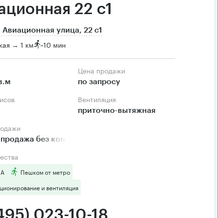
ационная 22 с1
 Авиационная улица, 22 с1
ая → 1 км
~
10 мин
Цена продажи
в.м
по запросу
фисов
Вентиляция
приточно-вытяжная
родажи
 продажа без комиссии
ества
 А
Пешком от метро
ционирование и вентиляция
495) 023-10-18