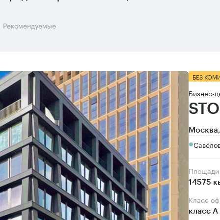
Рекомендуемые
БЕЗ КОМ
Бизнес-ц
STO
Москва,
Савёло
Площади
14575 к
Класс о
класс А