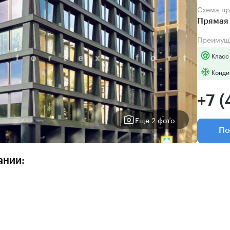
Схема п
Прямая
Преимущ
Класс
Конди
+7 (
Еще 2 фото
По
ании: