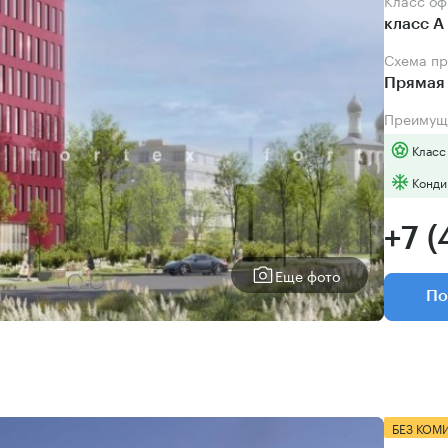
Класс о
класс А
Схема п
Прямая
Преимущ
Класс
Конди
+7 (
Еще фото
По
БЕЗ КОМ