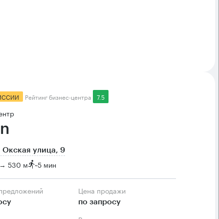
ИССИИ
Рейтинг бизнес-центра
7.5
ентр
n
 Окская улица, 9
 → 530 м
~
5 мин
 предложений
Цена продажи
осу
по запросу