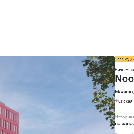
БЕЗ КОМ
Бизнес-ц
Noo
Москва,
Окская
История
по запр