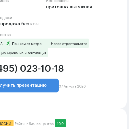
фисов
Вентиляция
приточно-вытяжная
родажи
 продажа без комиссии
ества
 А
Пешком от метро
Новое строительство
ционирование и вентиляция
495) 023-10-18
07 Августа 2026
лучить презентацию
ИССИИ
Рейтинг бизнес-центра
10.0