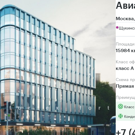
Ави
Москва,
Щукинск
Площади
15984 к
Класс о
класс А
Схема п
Прямая
Преимущ
Класс
Конди
+7 (