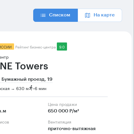
Списком
На карте
ИССИИ
Рейтинг бизнес-центра
9.0
ентр
NE Towers
 Бумажный проезд, 19
вская → 630 м
~
6 мин
Цена продажи
в.м
650 000 Р/м²
фисов
Вентиляция
приточно-вытяжная