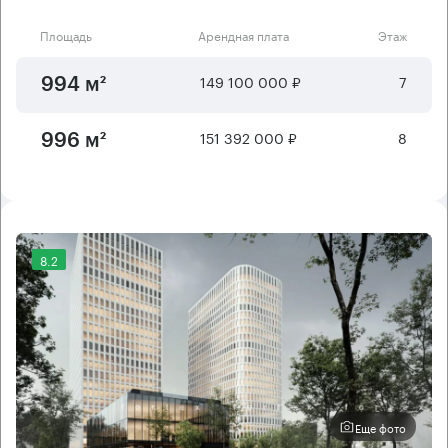
Площадь
Арендная плата
Этаж
149 100 000 ₽
7
994 м²
151 392 000 ₽
8
996 м²
8.2
Еще фото