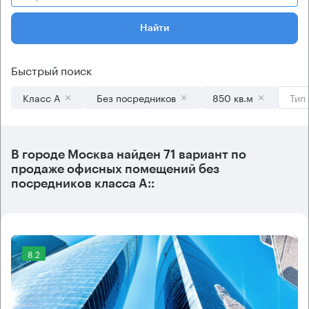
Найти
Быстрый поиск
Класс А
Без посредников
850 кв.м
Тип
В городе Москва найден
71 вариант
по
продаже офисных помещений без
посредников класса А::
8.2