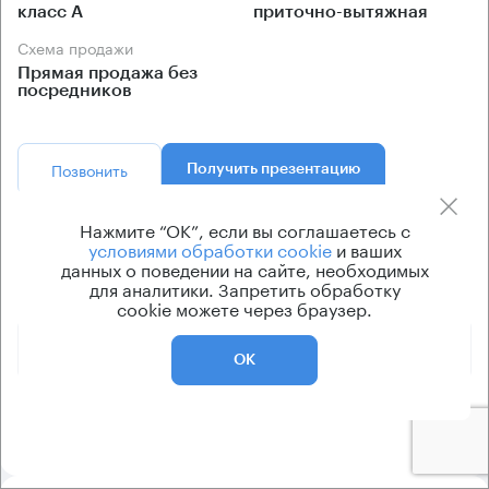
класс А
приточно-вытяжная
Схема продажи
Прямая продажа без
посредников
Позвонить
Получить презентацию
Нажмите “ОК”, если вы соглашаетесь с
Предложения по продаже в этом здании:
условиями обработки cookie
и ваших
данных о поведении на сайте, необходимых
для аналитики. Запретить обработку
Площадь
Арендная плата
Этаж
cookie можете через браузер.
363 440 000 ₽
21
770 м²
ОК
372 880 000 ₽
21
790 м²