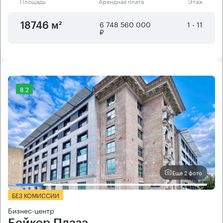
Площадь
Арендная плата
Этаж
6 748 560 000
1 - 11
18746 м²
₽
8.2
Еще 2 фото
БЕЗ КОМИССИИ
Бизнес-центр
Бейкер Плаза