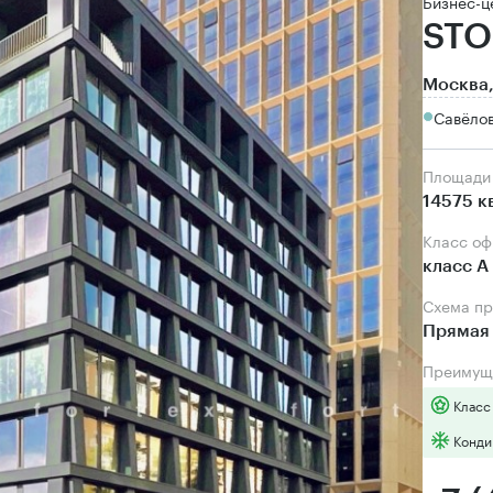
Бизнес-ц
STO
Москва,
Савёло
Площади
14575 к
Класс о
класс А
Схема п
Прямая 
Преимущ
Класс
Конди