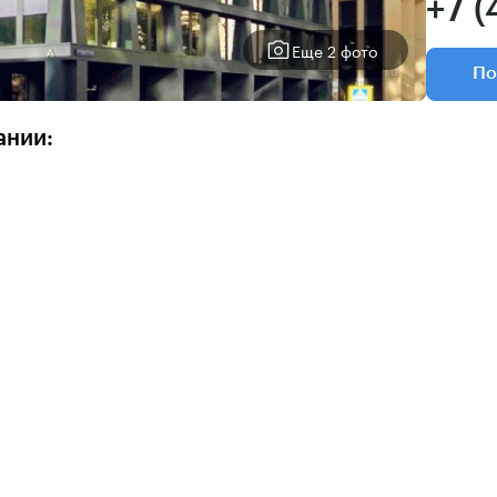
+7 (
Еще 2 фото
По
ании: