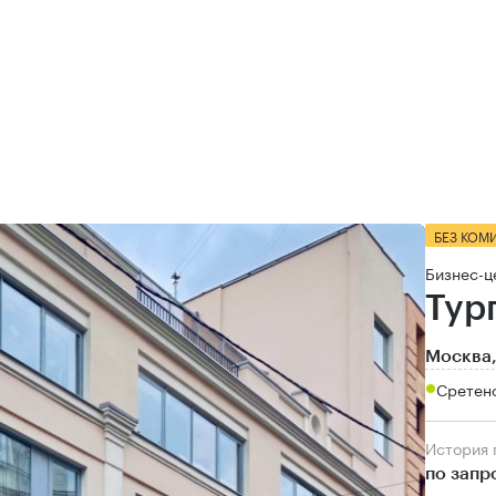
БЕЗ КОМ
Бизнес-ц
Тур
Москва,
Сретен
История
по запр