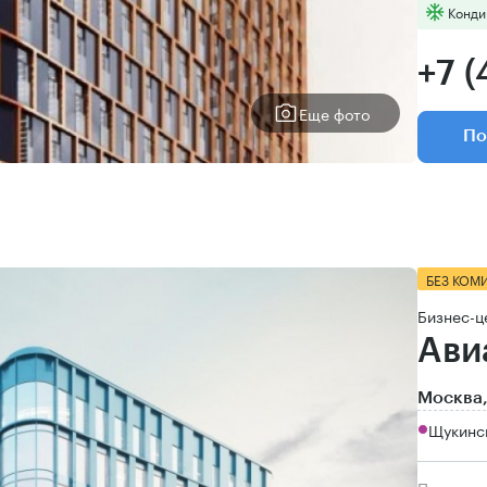
Конди
+7 (
Еще фото
По
БЕЗ КОМ
Бизнес-ц
Ави
Москва,
Щукинск