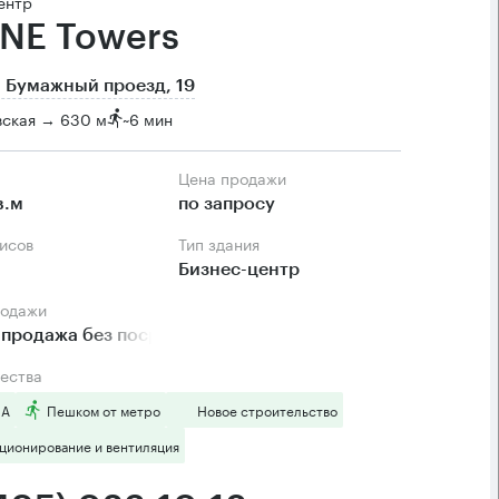
ентр
NE Towers
 Бумажный проезд, 19
вская → 630 м
~
6 мин
Цена продажи
в.м
по запросу
фисов
Тип здания
Бизнес-центр
родажи
продажа без посредников
ества
 А
Пешком от метро
Новое строительство
ционирование и вентиляция