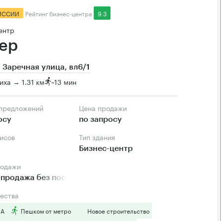
ИССИИ
Рейтинг бизнес-центра
9.3
ентр
ер
 Заречная улица, вл6/1
ха → 1.31 км
~
13 мин
 предложений
Цена продажи
осу
по запросу
фисов
Тип здания
Бизнес-центр
родажи
продажа без посредников
ества
 А
Пешком от метро
Новое строительство