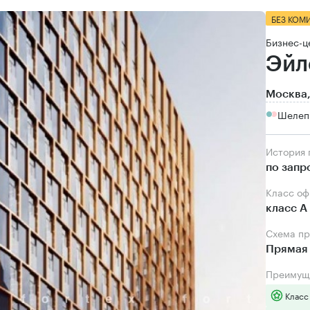
БЕЗ КОМ
Бизнес-ц
Эйл
Москва,
Шелепи
История
по запр
Класс о
класс А
Схема п
Прямая 
Преимущ
Класс