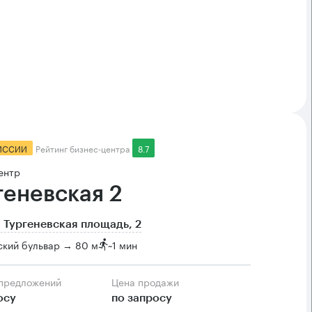
ИССИИ
Рейтинг бизнес-центра
8.7
ентр
геневская 2
 Тургеневская площадь, 2
ский бульвар → 80 м
~
1 мин
 предложений
Цена продажи
осу
по запросу