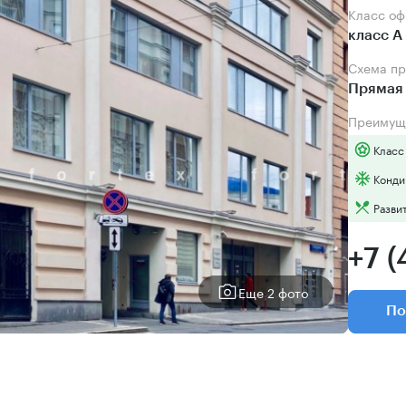
Класс о
класс А
Схема п
Прямая 
Преимущ
Класс
Конди
Разви
+7 (
Еще 2 фото
По