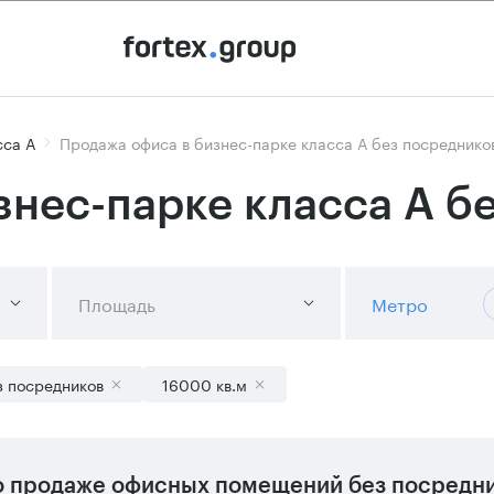
сса А
Продажа офиса в бизнес-парке класса А без посреднико
знес-парке класса А б
Площадь
Метро
з посредников
16000 кв.м
 продаже офисных помещений без посредник