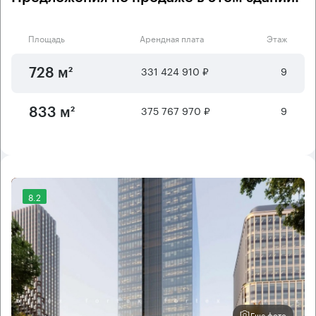
Площадь
Арендная плата
Этаж
331 424 910 ₽
9
728 м²
375 767 970 ₽
9
833 м²
8.2
Еще фото