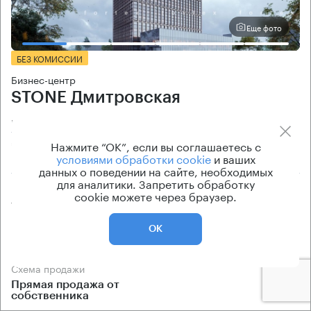
Еще фото
БЕЗ КОМИССИИ
Бизнес-центр
STONE Дмитровская
Москва, Дмитровский проезд, вл1Г
Дмитровская → 420 м
~
4 мин
Нажмите “ОК”, если вы соглашаетесь с
условиями обработки cookie
и ваших
данных о поведении на сайте, необходимых
для аналитики. Запретить обработку
Площади
Цена продажи
cookie можете через браузер.
770 — 790 кв.м
по запросу
Класс офисов
Тип здания
ОК
класс А
Бизнес-центр
Схема продажи
Прямая продажа от
собственника