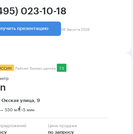
495) 023-10-18
06 Августа 2026
лучить презентацию
ИССИИ
Рейтинг бизнес-центра
7.5
ентр
n
 Окская улица, 9
 → 530 м
~
5 мин
 предложений
Цена продажи
осу
по запросу