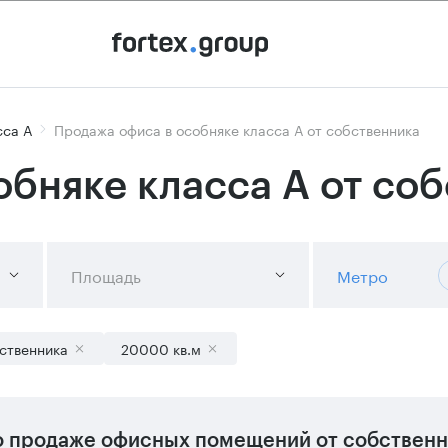
сса А
Продажа офиса в особняке класса А от собственника
обняке класса А от со
Площадь
Метро
ственника
20000 кв.м
 продаже офисных помещений от собственни