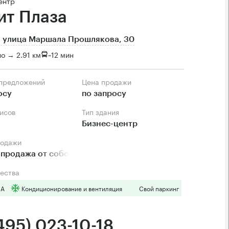
ентр
ит Плаза
 улица Маршала Прошлякова, 30
о → 2.91 км
~
12 мин
 предложений
Цена продажи
осу
по запросу
фисов
Тип здания
Бизнес-центр
родажи
продажа от собственника
ества
 А
Кондиционирование и вентиляция
Свой паркинг
495) 023-10-18