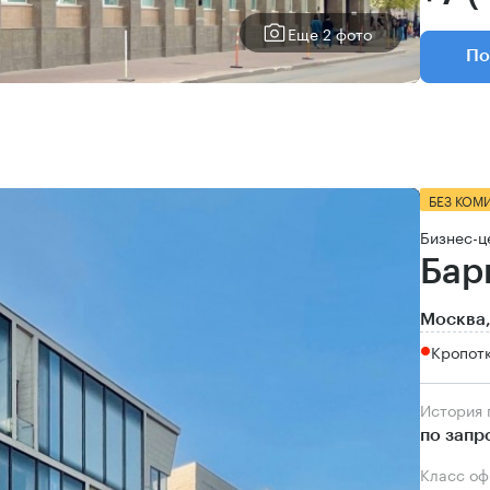
Еще 2 фото
По
БЕЗ КОМ
Бизнес-ц
Бар
Москва,
Кропот
История
по запр
Класс о