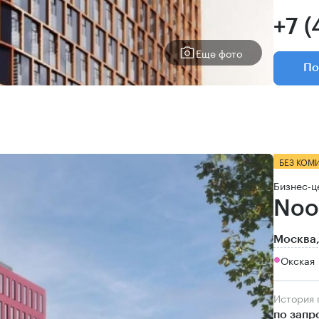
+7 (
Еще фото
По
БЕЗ КОМ
Бизнес-ц
Noo
Москва,
Окская
История
по запр