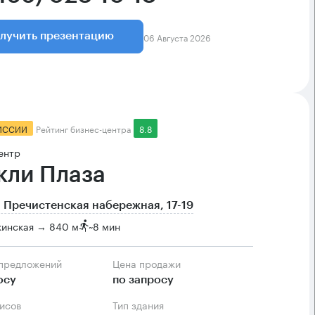
06 Августа 2026
лучить презентацию
ИССИИ
Рейтинг бизнес-центра
8.8
ентр
кли Плаза
 Пречистенская набережная, 17-19
кинская → 840 м
~
8 мин
 предложений
Цена продажи
осу
по запросу
фисов
Тип здания