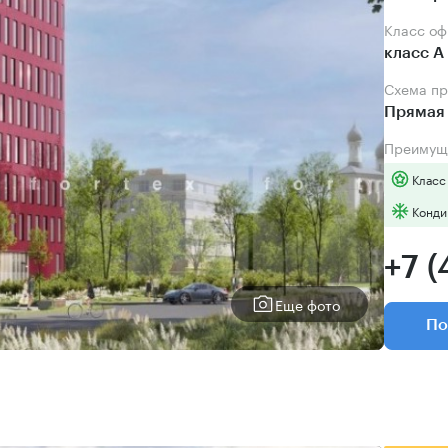
Класс о
класс А
Схема п
Прямая 
Преимущ
Класс
Конди
+7 (
Еще фото
По