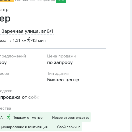
ентр
ер
 Заречная улица, вл6/1
ха → 1.31 км
~
13 мин
 предложений
Цена продажи
осу
по запросу
фисов
Тип здания
Бизнес-центр
родажи
продажа от собственника
ества
 А
Пешком от метро
Новое строительство
ционирование и вентиляция
Свой паркинг