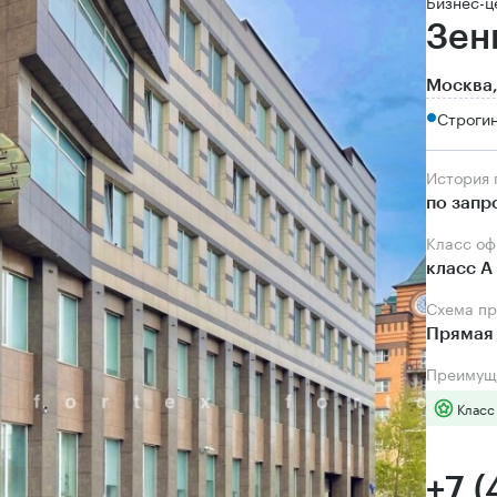
Бизнес-ц
Зен
Москва,
Строгин
История
по запр
Класс о
класс А
Схема п
Прямая 
Преимущ
Класс
+7 (