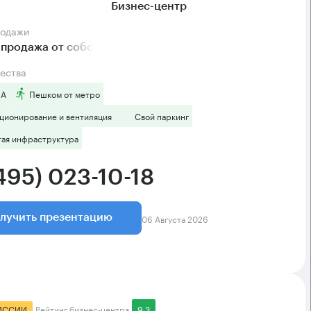
Бизнес-центр
родажи
продажа от собственника
ества
 А
Пешком от метро
ционирование и вентиляция
Свой паркинг
тая инфраструктура
495) 023-10-18
06 Августа 2026
лучить презентацию
ИССИИ
Рейтинг бизнес-центра
9.3