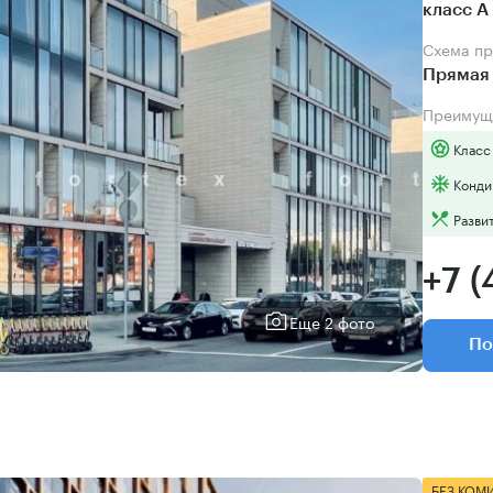
класс А
Схема п
Прямая 
Преимущ
Класс
Конди
Разви
+7 (
Еще 2 фото
По
БЕЗ КОМ