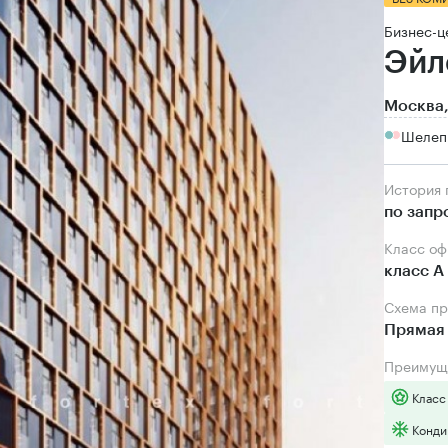
Бизнес-ц
Эйл
Москва,
Шелепи
История
по запр
Класс о
класс А
Схема п
Прямая 
Преимущ
Класс
Конди