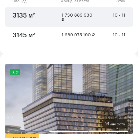
Площадь
Арендная плата
Этаж
1 730 889 930
10 - 11
3135 м²
₽
1 689 975 190 ₽
10 - 11
3145 м²
8.2
Еще фото
БЕЗ КОМИССИИ