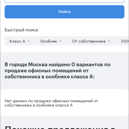
Найти
Быстрый поиск
Класс А
Особняк
От собственника
310
В городе Москва найдено
0 вариантов
по
продаже офисных помещений от
собственника в особняке класса А:
Нет данных по продаже офисных помещений от
собственника в особняке класса А