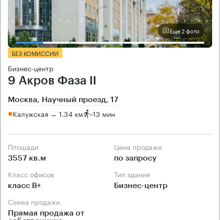
Еще 2 фото
БЕЗ КОМИССИИ
Бизнес-центр
9 Акров Фаза II
Москва, Научный проезд, 17
Калужская → 1.34 км
~
13 мин
Площади
Цена продажи
3557 кв.м
по запросу
Класс офисов
Тип здания
класс B+
Бизнес-центр
Схема продажи
Прямая продажа от