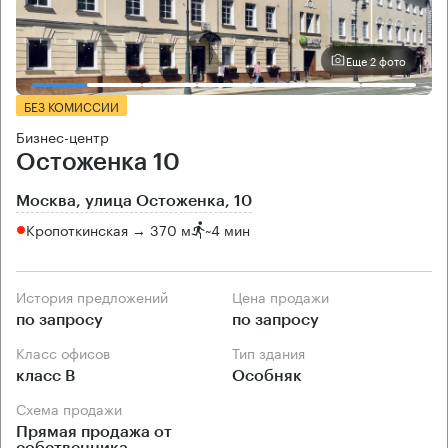
Еще 2 фото
БЕЗ КОМИССИИ
Бизнес-центр
Остоженка 10
Москва, улица Остоженка, 10
Кропоткинская → 370 м
~
4 мин
История предложений
Цена продажи
по запросу
по запросу
Класс офисов
Тип здания
класс B
Особняк
Схема продажи
Прямая продажа от
собственника