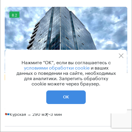
8.2
Нажмите “ОК”, если вы соглашаетесь с
Еще 1 фото
условиями обработки cookie
и ваших
данных о поведении на сайте, необходимых
для аналитики. Запретить обработку
БЕЗ КОМИССИИ
cookie можете через браузер.
Бизнес-центр
Путейский
ОК
Москва, Путейский тупик, 6
Курская → 290 м
~
3 мин