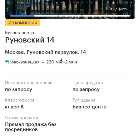
Еще фото
БЕЗ КОМИССИИ
Бизнес-центр
Руновский 14
Москва, Руновский переулок, 14
Новокузнецкая → 220 м
~
2 мин
История предложений
Цена продажи
по запросу
по запросу
Класс офисов
Тип здания
класс А
Бизнес-центр
Схема продажи
Прямая продажа без
посредников