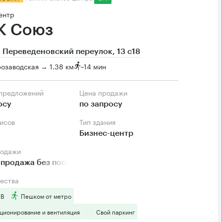
ентр
К Союз
 Переведеновский переулок, 13 с18
озаводская → 1.38 км
~
14 мин
 предложений
Цена продажи
осу
по запросу
фисов
Тип здания
Бизнес-центр
родажи
продажа без посредников
ества
 B
Пешком от метро
ционирование и вентиляция
Свой паркинг