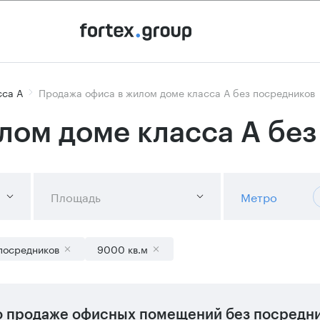
сса А
Продажа офиса в жилом доме класса А без посредников
лом доме класса А без
Площадь
Метро
посредников
9000 кв.м
 продаже офисных помещений без посредник