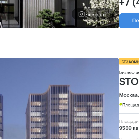
+7 (
Еще фото
По
БЕЗ КОМ
Бизнес-ц
STO
Москва,
Площад
Площади
9569 кв