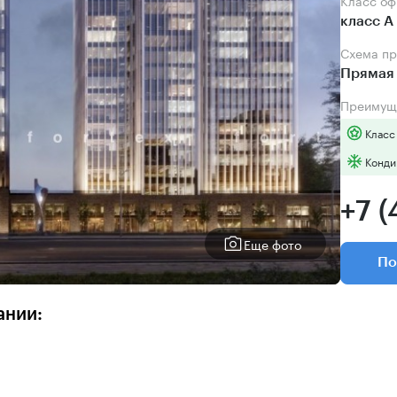
Класс о
класс А
Схема п
Прямая 
Преимущ
Класс
Конди
+7 (
Еще фото
По
ании: