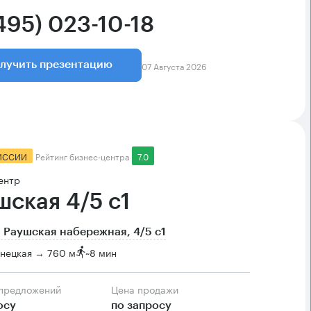
495) 023-10-18
07 Августа 2026
лучить презентацию
ИССИИ
Рейтинг бизнес-центра
7.0
ентр
шская 4/5 с1
 Раушская набережная, 4/5 с1
знецкая → 760 м
~
8 мин
 предложений
Цена продажи
осу
по запросу