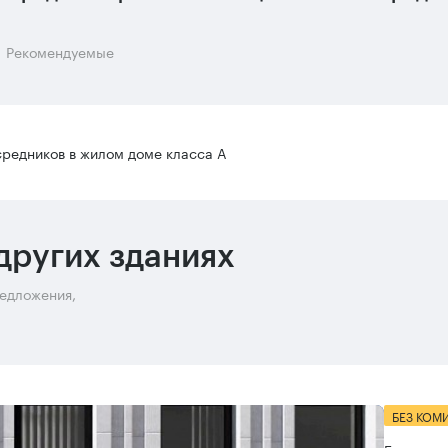
Рекомендуемые
редников в жилом доме класса А
других зданиях
редложения,
БЕЗ КОМ