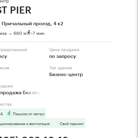
ентр
T PIER
 Причальный проезд, 4 к2
иха → 660 м
~
7 мин
 предложений
Цена продажи
осу
по запросу
фисов
Тип здания
Бизнес-центр
родажи
продажа без посредников
ества
 А
Пешком от метро
ционирование и вентиляция
Свой паркинг