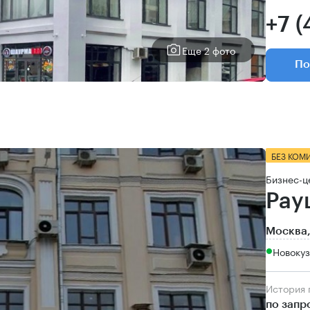
+7 (
Еще 2 фото
По
БЕЗ КОМ
Бизнес-ц
Рау
Москва,
Новоку
История
по запр