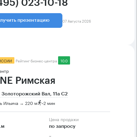
495) 023-10-18
07 Августа 2026
лучить презентацию
ИССИИ
Рейтинг бизнес-центра
10.0
ентр
NE Римская
 Золоторожский Вал, 11а С2
ь Ильича → 220 м
~
2 мин
Цена продажи
.м
по запросу