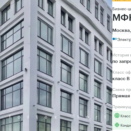
Бизнес-ц
МФ
Москва,
Электр
История
по запр
Класс о
класс B
Схема п
Прямая 
Преимущ
Класс
Конди