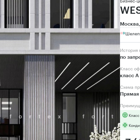
Бизнес-ц
WES
Москва,
Шелеп
История
по запр
Класс о
класс А
Схема п
Прямая 
Преимущ
Класс
Конди