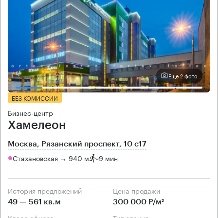
Еще 2 фото
БЕЗ КОМИССИИ
Бизнес-центр
Хамелеон
Москва, Рязанский проспект, 10 с17
Стахановская → 940 м
~
9 мин
История предложений
Цена продажи
49 — 561 кв.м
300 000 Р/м²
Класс офисов
Тип здания