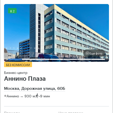
8.2
Еще фото
БЕЗ КОМИССИИ
Бизнес-центр
Аннино Плаза
Москва, Дорожная улица, 60Б
Аннино → 930 м
~
9 мин
Площади
Цена продажи