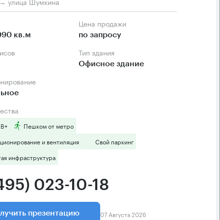
м → улица Шумкина
Цена продажи
990 кв.м
по запросу
фисов
Тип здания
Офисное здание
онирование
льное
ества
 B+
Пешком от метро
ционирование и вентиляция
Свой паркинг
тая инфраструктура
495) 023-10-18
07 Августа 2026
лучить презентацию