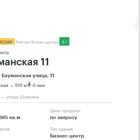
ИССИИ
Рейтинг бизнес-центра
6.1
ентр
манская 11
 Бауманская улица, 11
ская → 510 м
~
5 мин
м → улица Шумкина
Цена продажи
385 кв.м
по запросу
фисов
Тип здания
Бизнес-центр