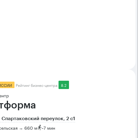
ИССИИ
Рейтинг бизнес-центра
8.2
ентр
тформа
 Спартаковский переулок, 2 с1
сельская → 660 м
~
7 мин