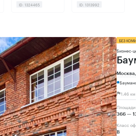
ID: 1324465
ID: 1313992
БЕЗ КОМ
Бизнес-ц
Бау
Москва,
Бауман
1.46 к
Площади
366 — 1
Класс о
B