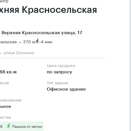
ентр
хняя Красносельская
 Верхняя Красносельская улица, 17
сельская → 370 м
~
4 мин
→ улица Шумкина
Цена продажи
88 кв.м
по запросу
фисов
Тип здания
Офисное здание
онирование
льное
ества
 B
Пешком от метро