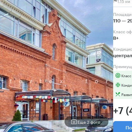
1.15 к
Площади
110 — 2
Класс о
B+
Кондици
центра
Преимущ
Класс
Конди
Разви
+7 (
Еще 2 фото
По