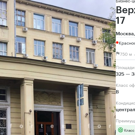
Бизнес-ц
Вер
17
Москва,
Красно
750 м 
Площади
325 — 3
Класс о
B
Кондици
центра
Преимущ
Класс