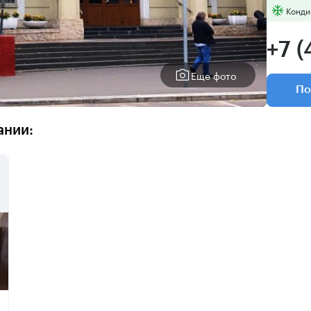
Конди
+7 (
Еще фото
По
ании: