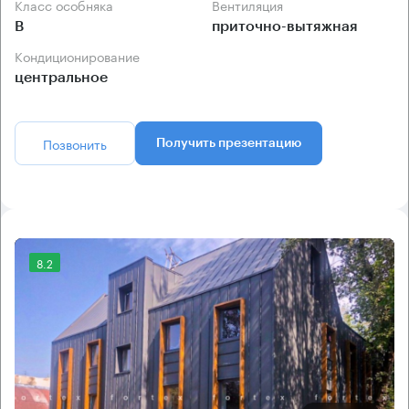
Класс особняка
Вентиляция
B
приточно-вытяжная
Кондиционирование
центральное
Позвонить
Получить презентацию
8.2