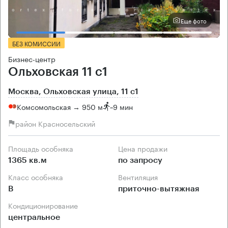
Еще фото
БЕЗ КОМИССИИ
Бизнес-центр
Ольховская 11 с1
Москва, Ольховская улица, 11 с1
Комсомольская → 950 м
~
9 мин
район Красносельский
Площадь особняка
Цена продажи
1365 кв.м
по запросу
Класс особняка
Вентиляция
B
приточно-вытяжная
Кондиционирование
центральное