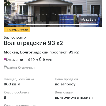
Еще фото
БЕЗ КОМИССИИ
Бизнес-центр
Волгоградский 93 к2
Москва, Волгоградский проспект, 93 к2
Кузьминки → 940 м
~
9 мин
район Кузьминки
Площадь особняка
Цена продажи
860 кв.м
по запросу
Класс особняка
Вентиляция
B
приточно-вытяжная
Кондиционирование