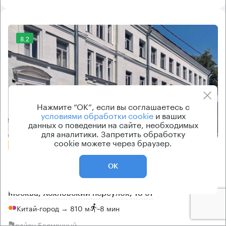
8.2
Нажмите “ОК”, если вы соглашаетесь с
условиями обработки cookie
и ваших
данных о поведении на сайте, необходимых
Еще 1 фото
для аналитики. Запретить обработку
cookie можете через браузер.
БЕЗ КОМИССИИ
Бизнес-центр
ОК
Нега
Москва, Хохловский переулок, 13 с1
Китай-город → 810 м
~
8 мин
район Басманный