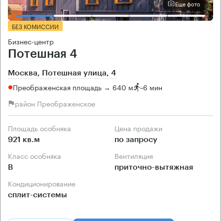
Еще фото
БЕЗ КОМИССИИ
Бизнес-центр
Потешная 4
Москва, Потешная улица, 4
Преображенская площадь → 640 м
~
6 мин
район Преображенское
Площадь особняка
Цена продажи
921 кв.м
по запросу
Класс особняка
Вентиляция
B
приточно-вытяжная
Кондиционирование
сплит-системы