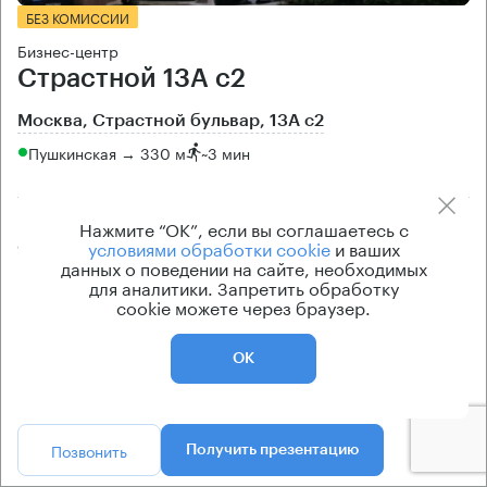
БЕЗ КОМИССИИ
Бизнес-центр
Страстной 13А с2
Москва, Страстной бульвар, 13А с2
Пушкинская → 330 м
~
3 мин
Площадь особняка
Цена продажи
Нажмите “ОК”, если вы соглашаетесь с
условиями обработки cookie
и ваших
907 кв.м
по запросу
данных о поведении на сайте, необходимых
для аналитики. Запретить обработку
Класс особняка
Вентиляция
cookie можете через браузер.
B+
естественная
Кондиционирование
ОК
центральное
Позвонить
Получить презентацию