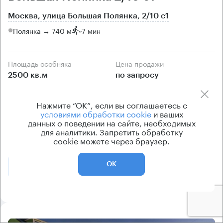
Москва, улица Большая Полянка, 2/10 с1
Полянка → 740 м
~
7 мин
Площадь особняка
Цена продажи
2500 кв.м
по запросу
Класс особняка
Вентиляция
Нажмите “ОК”, если вы соглашаетесь с
B+
приточно-вытяжная
условиями обработки cookie
и ваших
Кондиционирование
данных о поведении на сайте, необходимых
для аналитики. Запретить обработку
центральное
cookie можете через браузер.
ОК
Позвонить
Получить презентацию