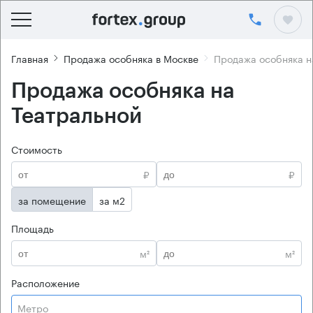
Главная
Продажа особняка в Москве
Продажа особняка н
Продажа особняка на
Театральной
Стоимость
₽
₽
за помещение
за м2
Площадь
м²
м²
Расположение
Метро