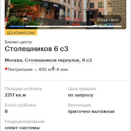
Еще 1 фото
БЕЗ КОМИССИИ
Бизнес-центр
Столешников 6 с3
Москва, Столешников переулок, 6 с3
Театральная → 850 м
~
8 мин
Площадь особняка
Цена продажи
2217 кв.м
по запросу
Класс особняка
Вентиляция
B
приточно-вытяжная
Кондиционирование
сплит-системы