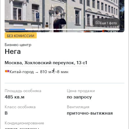
Еще 1 фото
БЕЗ КОМИССИИ
Бизнес-центр
Нега
Москва, Хохловский переулок, 13 с1
Китай-город → 810 м
~
8 мин
Площадь особняка
Цена продажи
485 кв.м
по запросу
Класс особняка
Вентиляция
B
приточно-вытяжная
Кондиционирование