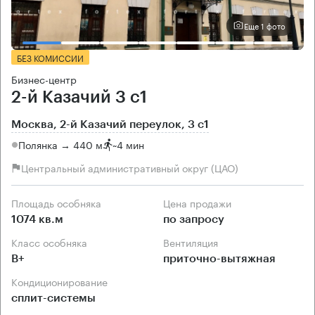
Еще 1 фото
БЕЗ КОМИССИИ
Бизнес-центр
2-й Казачий 3 с1
Москва, 2-й Казачий переулок, 3 с1
Полянка → 440 м
~
4 мин
Центральный административный округ (ЦАО)
Площадь особняка
Цена продажи
1074 кв.м
по запросу
Класс особняка
Вентиляция
B+
приточно-вытяжная
Кондиционирование
сплит-системы