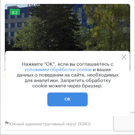
8.2
Нажмите “ОК”, если вы соглашаетесь с
Еще фото
условиями обработки cookie
и ваших
данных о поведении на сайте, необходимых
БЕЗ КОМИССИИ
для аналитики. Запретить обработку
cookie можете через браузер.
Бизнес-центр
Никопольская 4
ОК
Москва, Никопольская улица, 4
Аннино → 3.06 км
~
19 мин
Южный административный округ (ЮАО)