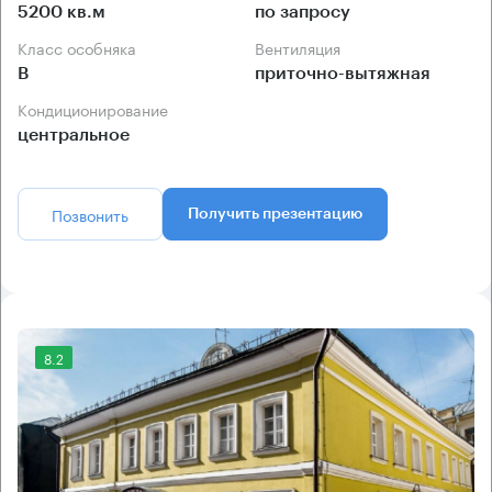
5200 кв.м
по запросу
Класс особняка
Вентиляция
B
приточно-вытяжная
Кондиционирование
центральное
Позвонить
Получить презентацию
8.2