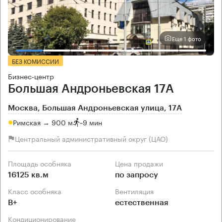
Еще 1 фото
БЕЗ КОМИССИИ
Бизнес-центр
Большая Андроньевская 17А
Москва, Большая Андроньевская улица, 17А
Римская → 900 м
~
9 мин
Центральный административный округ (ЦАО)
Площадь особняка
Цена продажи
16125 кв.м
по запросу
Класс особняка
Вентиляция
B+
естественная
Кондиционирование