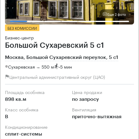
Еще 2 фото
БЕЗ КОМИССИИ
Бизнес-центр
Большой Сухаревский 5 с1
Москва, Большой Сухаревский переулок, 5 с1
Сухаревская → 550 м
~
5 мин
Центральный административный округ (ЦАО)
Площадь особняка
Цена продажи
898 кв.м
по запросу
Класс особняка
Вентиляция
B
приточно-вытяжная
Кондиционирование
сплит-системы