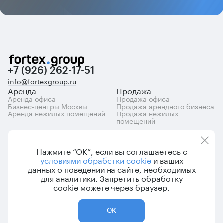
+7 (926) 262-17-51
info@fortexgroup.ru
Аренда
Продажа
Аренда офиса
Продажа офиса
Бизнес-центры Москвы
Продажа арендного бизнеса
Аренда нежилых помещений
Продажа нежилых
помещений
Каталоги
Компания
Каталог бизнес-центров
О компании
Нажмите “ОК”, если вы соглашаетесь с
Вакансии
условиями обработки cookie
и ваших
Контакты
данных о поведении на сайте, необходимых
для аналитики. Запретить обработку
cookie можете через браузер.
© 2026 Fortex.Group. ООО «АРЕНДА ОФИСА», ОГРН 1177746948686,
ИНН 7703433226
ОК
Политика конфиденциальности