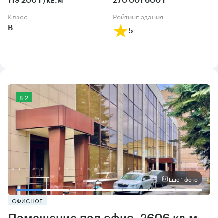
119 200 ₽/кв.м
270 001 600 ₽
класс
рейтинг здания
B
5
8.2
Еще 1 фото
ОФИСНОЕ