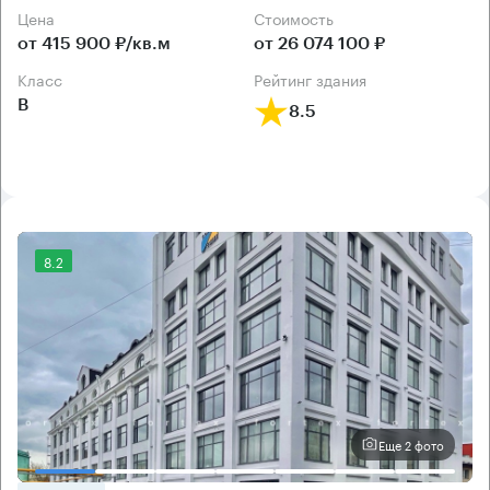
Цена
Cтоимость
от 415 900 ₽/кв.м
от 26 074 100 ₽
класс
рейтинг здания
B
8.5
8.2
Еще 2 фото