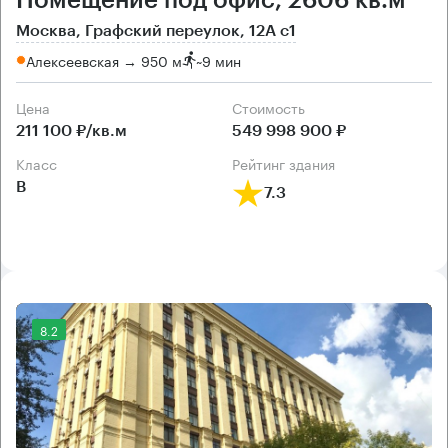
Помещение под офис, 2606 кв.м
Москва, Графский переулок, 12А с1
Алексеевская → 950 м
~
9 мин
Цена
Cтоимость
211 100 ₽/кв.м
549 998 900 ₽
класс
рейтинг здания
B
7.3
8.2