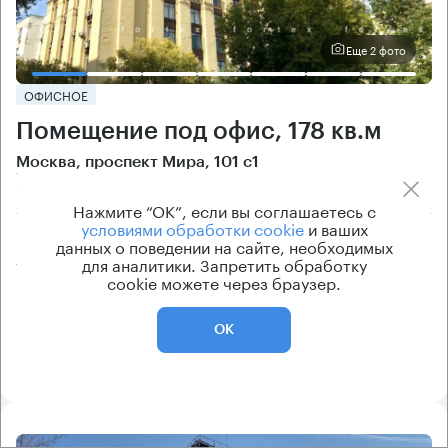
Еще 2 фото
ОФИСНОЕ
Помещение под офис, 178 кв.м
Москва, проспект Мира, 101 с1
Алексеевская → 660 м
~
7 мин
Нажмите “ОК”, если вы соглашаетесь с
условиями обработки cookie
и ваших
Цена
Cтоимость
данных о поведении на сайте, необходимых
для аналитики. Запретить обработку
309 000 ₽/кв.м
55 000 000 ₽
cookie можете через браузер.
класс
рейтинг здания
B
6
ОК