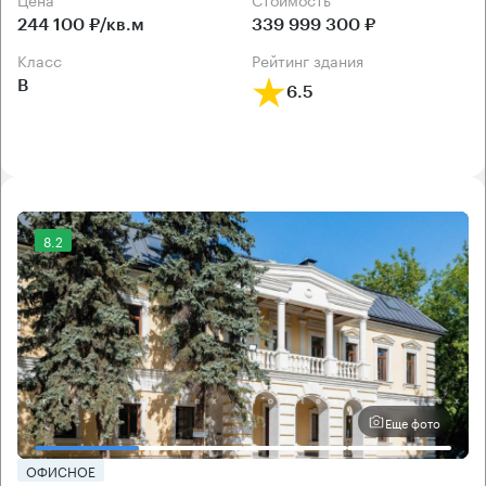
244 100 ₽/кв.м
339 999 300 ₽
класс
рейтинг здания
B
6.5
8.2
Еще фото
ОФИСНОЕ