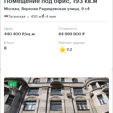
Помещение под офис, 193 кв.м
Москва, Верхняя Радищевская улица, 9 с4
Таганская → 450 м
~
4 мин
Цена
Cтоимость
440 400 ₽/кв.м
84 999 900 ₽
класс
рейтинг здания
B
7.2
8.2