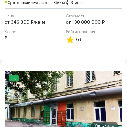
Сретенский бульвар → 350 м
~
3 мин
Цена
Cтоимость
от 346 300 ₽/кв.м
от 130 800 000 ₽
класс
рейтинг здания
B
7.6
8.2
Еще 2 фото