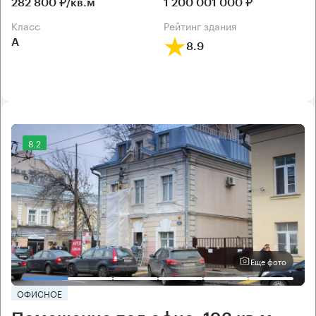
282 800 ₽/кв.м
1 200 001 000 ₽
класс
рейтинг здания
А
8.9
8.2
Еще фото
ОФИСНОЕ