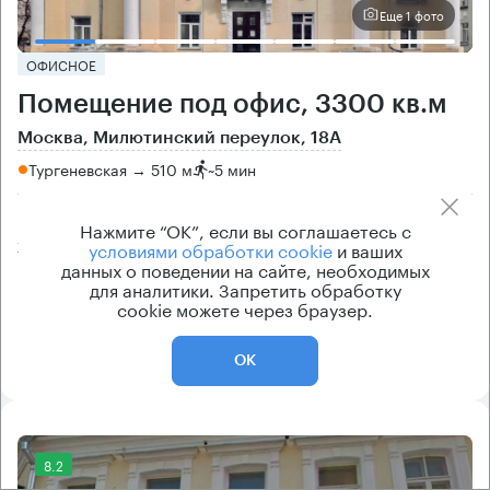
Еще 1 фото
ОФИСНОЕ
Помещение под офис, 3300 кв.м
Москва, Милютинский переулок, 18А
Тургеневская → 510 м
~
5 мин
Цена
Cтоимость
Нажмите “ОК”, если вы соглашаетесь с
условиями обработки cookie
и ваших
287 900 ₽/кв.м
950 000 700 ₽
данных о поведении на сайте, необходимых
класс
рейтинг здания
для аналитики. Запретить обработку
cookie можете через браузер.
B
6.8
ОК
8.2