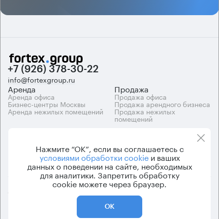
+7 (926) 378-30-22
info@fortexgroup.ru
Аренда
Продажа
Аренда офиса
Продажа офиса
Бизнес-центры Москвы
Продажа арендного бизнеса
Аренда нежилых помещений
Продажа нежилых
помещений
Каталоги
Компания
Каталог бизнес-центров
О компании
Нажмите “ОК”, если вы соглашаетесь с
Вакансии
условиями обработки cookie
и ваших
Контакты
данных о поведении на сайте, необходимых
для аналитики. Запретить обработку
cookie можете через браузер.
© 2026 Fortex.Group. ООО «АРЕНДА ОФИСА», ОГРН 1177746948686,
ИНН 7703433226
ОК
Политика конфиденциальности