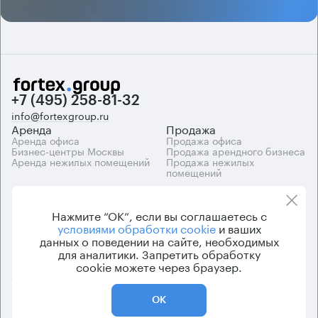
+7 (495) 258-81-32
info@fortexgroup.ru
Аренда
Продажа
Аренда офиса
Продажа офиса
Бизнес-центры Москвы
Продажа арендного бизнеса
Аренда нежилых помещений
Продажа нежилых
помещений
Каталоги
Компания
Каталог бизнес-центров
О компании
Нажмите “ОК”, если вы соглашаетесь с
Вакансии
условиями обработки cookie
и ваших
Контакты
данных о поведении на сайте, необходимых
для аналитики. Запретить обработку
cookie можете через браузер.
© 2026 Fortex.Group. ООО «АРЕНДА ОФИСА», ОГРН 1177746948686,
ИНН 7703433226
ОК
Политика конфиденциальности