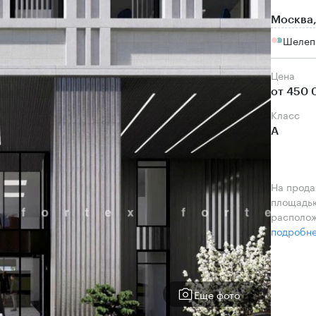
Москва,
Шелеп
Цена
от 450 
класс
А
На прода
площадью
располож
подробн
Еще фото