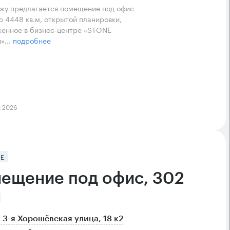
жу предлагается помещение под офис
 4448 кв.м, открытой планировки,
енное в бизнес-центре «STONE
»...
подробнее
я 2026
Е
ещение под офис, 302
м
 3-я Хорошёвская улица, 18 к2