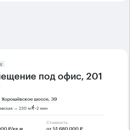
Е
ещение под офис, 201
м
 Хорошёвское шоссе, 39
евская → 230 м
~
2 мин
Cтоимость
000 ₽/кв.м
от 51 680 000 ₽