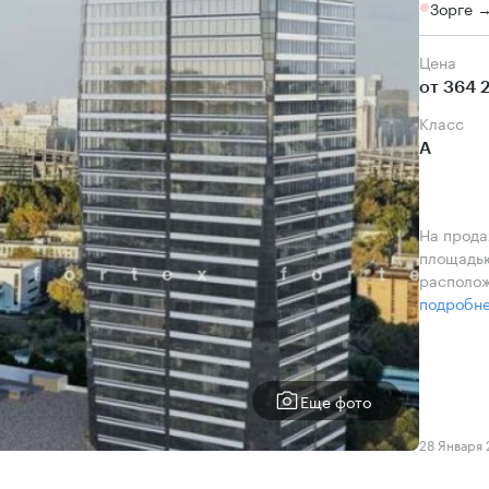
Зорге 
Цена
от 364 
класс
А
На прода
площадью
располож
подробн
Еще фото
28 Января