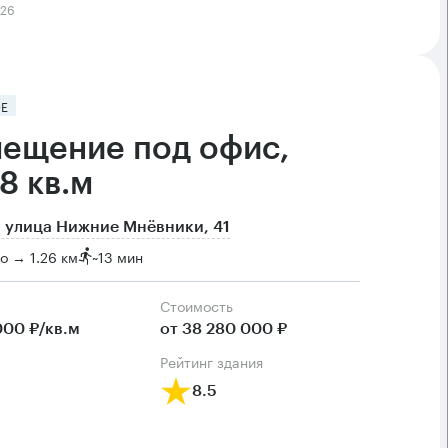
026
Е
ещение под офис,
8 кв.м
 улица Нижние Мнёвники, 41
о → 1.26 км
~
13 мин
Cтоимость
000 ₽/кв.м
от 38 280 000 ₽
рейтинг здания
8.5