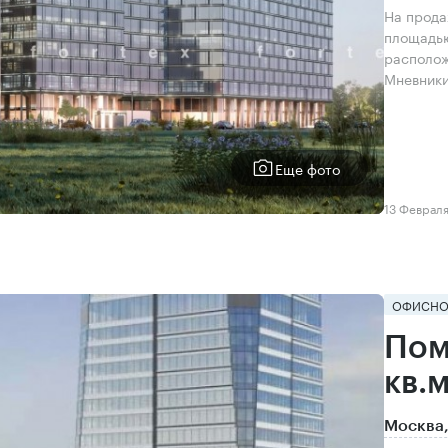
На прода
площадью
располож
Мневники
Еще фото
13 Феврал
ОФИСНО
Пом
кв.
Москва,