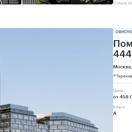
12 Июля 2
ОФИСНО
Пом
444
Москва,
Терехов
Цена
от 458 
класс
А