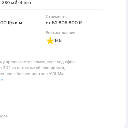
→ 380 м
~
4 мин
Cтоимость
200 ₽/кв.м
от 52 806 800 ₽
рейтинг здания
9.5
жу предлагается помещение под офис
 302 кв.м, открытой планировки,
енное в бизнес-центре «AVIUM»...
ее
 2026