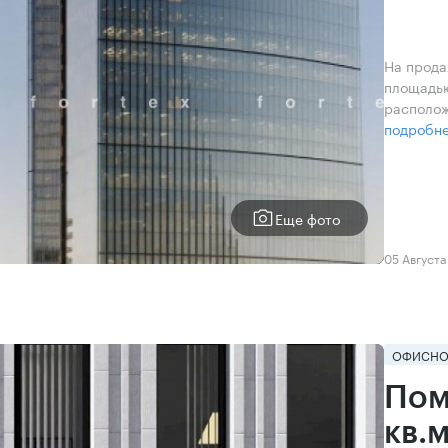
На прода
площадью
располож
подробн
Еще фото
05 Августа
ОФИСНО
Пом
кв.