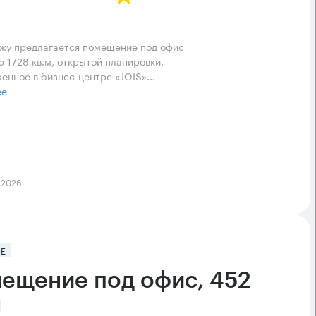
жу предлагается помещение под офис
 1728 кв.м, открытой планировки,
енное в бизнес-центре «JOIS»...
ее
 2026
Е
ещение под офис, 452
м