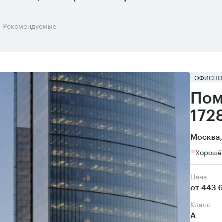
Рекомендуемые
ОФИСНО
Пом
172
Москва,
Хорошё
Цена
от 443 
класс
А