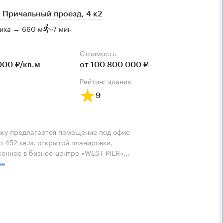
 Причальный проезд, 4 к2
иха → 660 м
~
7 мин
Cтоимость
000 ₽/кв.м
от 100 800 000 ₽
рейтинг здания
9
жу предлагается помещение под офис
 452 кв.м, открытой планировки,
енное в бизнес-центре «WEST PIER»...
ее