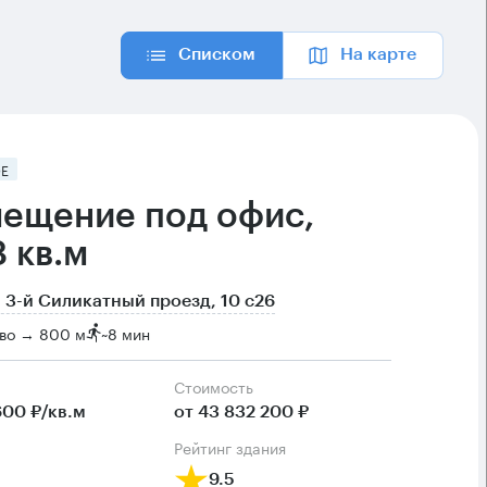
Списком
На карте
Е
ещение под офис,
8 кв.м
 3-й Силикатный проезд, 10 с26
во → 800 м
~
8 мин
Cтоимость
600 ₽/кв.м
от 43 832 200 ₽
рейтинг здания
9.5