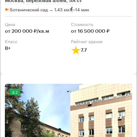
Москва, Берёзовая аллея, 5А с1
Ботанический сад → 1.43 км
~
14 мин
Цена
Cтоимость
от 200 000 ₽/кв.м
от 16 500 000 ₽
класс
рейтинг здания
B+
7.7
8.2