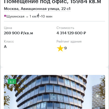
Помещение под офис, 15984 кв.м
Москва, Авиационная улица, 22 с1
Щукинская → 1 км
~
10 мин
Цена
Cтоимость
269 900 ₽/кв.м
4 314 129 600 ₽
класс
рейтинг здания
А
9
8.2