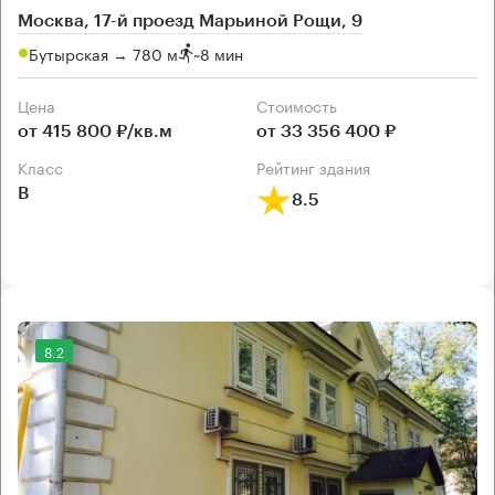
Москва, 17-й проезд Марьиной Рощи, 9
Бутырская → 780 м
~
8 мин
Цена
Cтоимость
от 415 800 ₽/кв.м
от 33 356 400 ₽
класс
рейтинг здания
B
8.5
8.2