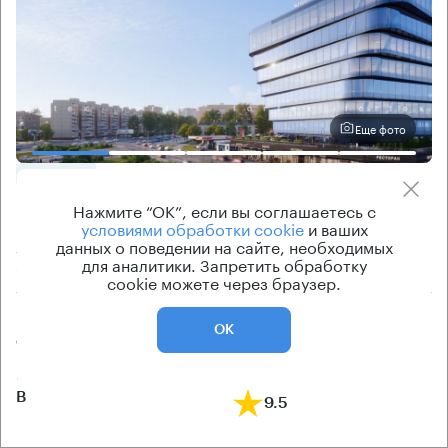
Еще фото
ОФИСНОЕ
Нажмите “ОК”, если вы соглашаетесь с
Помещение под офис, 291 кв.м
условиями обработки cookie
и ваших
Москва, Бутырская улица, 1
данных о поведении на сайте, необходимых
для аналитики. Запретить обработку
Савёловская → 240 м
~
2 мин
cookie можете через браузер.
Цена
Cтоимость
ОК
от 645 000 ₽/кв.м
от 135 290 000 ₽
класс
рейтинг здания
B
9.5