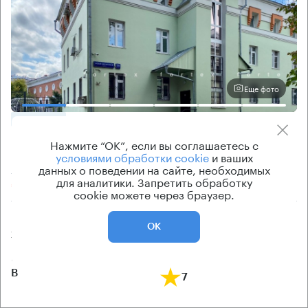
Еще фото
ОФИСНОЕ
Нажмите “ОК”, если вы соглашаетесь с
Помещение под офис, 1533 кв.м
условиями обработки cookie
и ваших
Москва, Новая Басманная улица, 14 с4
данных о поведении на сайте, необходимых
для аналитики. Запретить обработку
Красные Ворота → 670 м
~
7 мин
cookie можете через браузер.
Цена
Cтоимость
ОК
241 400 ₽/кв.м
370 000 300 ₽
класс
рейтинг здания
B
7