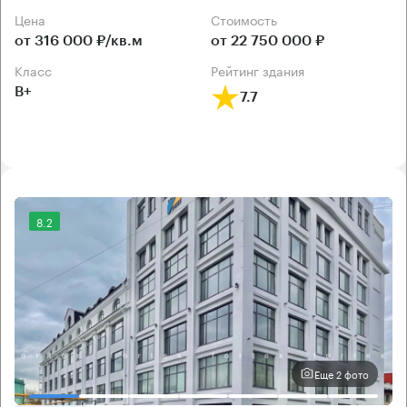
Цена
Cтоимость
от 316 000 ₽/кв.м
от 22 750 000 ₽
класс
рейтинг здания
B+
7.7
8.2
Еще 2 фото