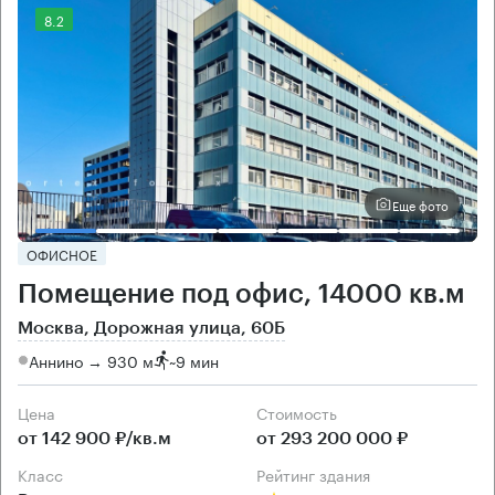
8.2
Еще фото
ОФИСНОЕ
Помещение под офис, 14000 кв.м
Москва, Дорожная улица, 60Б
Аннино → 930 м
~
9 мин
Цена
Cтоимость
от 142 900 ₽/кв.м
от 293 200 000 ₽
класс
рейтинг здания