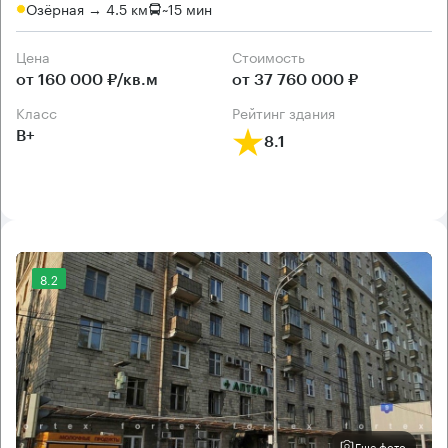
Озёрная → 4.5 км
~
15 мин
Цена
Cтоимость
от 160 000 ₽/кв.м
от 37 760 000 ₽
класс
рейтинг здания
B+
8.1
8.2
Еще фото