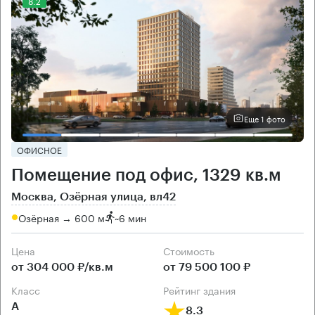
8.2
Еще 1 фото
ОФИСНОЕ
Помещение под офис, 1329 кв.м
Москва, Озёрная улица, вл42
Озёрная → 600 м
~
6 мин
Цена
Cтоимость
от 304 000 ₽/кв.м
от 79 500 100 ₽
класс
рейтинг здания
А
8.3