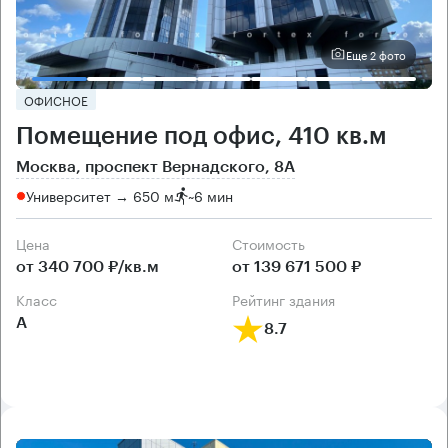
Еще 2 фото
ОФИСНОЕ
Помещение под офис, 410 кв.м
Москва, проспект Вернадского, 8А
Университет → 650 м
~
6 мин
Цена
Cтоимость
от 340 700 ₽/кв.м
от 139 671 500 ₽
класс
рейтинг здания
А
8.7