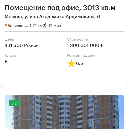
Помещение под офис, 3013 кв.м
Москва, улица Академика Арцимовича, 6
Беляево → 1.21 км
~
12 мин
Цена
Cтоимость
431 500 ₽/кв.м
1 300 001 000 ₽
класс
рейтинг здания
B
6.5
8.2