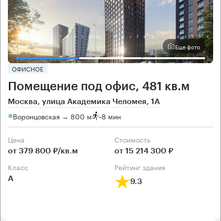
Еще фото
ОФИСНОЕ
Помещение под офис, 481 кв.м
Москва, улица Академика Челомея, 1А
Воронцовская → 800 м
~
8 мин
Цена
Cтоимость
от 379 800 ₽/кв.м
от 15 214 300 ₽
класс
рейтинг здания
А
9.3