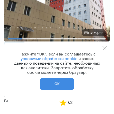
Еще 2 фото
ОФИСНОЕ
Нажмите “ОК”, если вы соглашаетесь с
Помещение под офис, 40 кв.м
условиями обработки cookie
и ваших
Москва, Хлебозаводский проезд, 7 с9
данных о поведении на сайте, необходимых
для аналитики. Запретить обработку
Каширская → 2.01 км
~
7 мин
cookie можете через браузер.
Цена
Cтоимость
ОК
от 155 000 ₽/кв.м
от 6 045 000 ₽
класс
рейтинг здания
B+
7.2