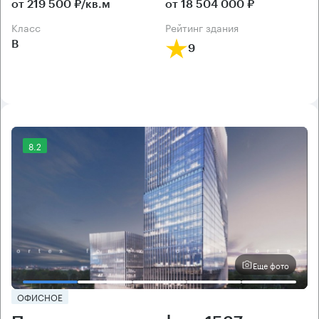
от 219 500 ₽/кв.м
от 18 504 000 ₽
класс
рейтинг здания
B
9
8.2
Еще фото
ОФИСНОЕ